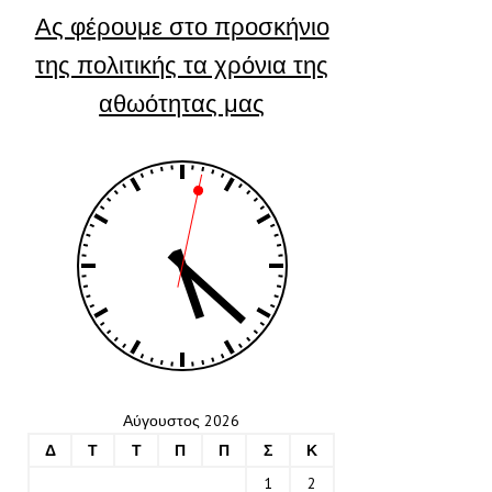
Ας φέρουμε στο προσκήνιο
της πολιτικής τα χρόνια της
αθωότητας μας
Αύγουστος 2026
Δ
Τ
Τ
Π
Π
Σ
Κ
1
2