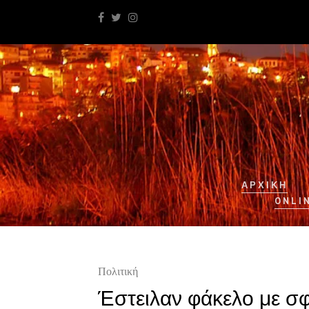
ΑΡΧΙΚΉ
ONLI
Πολιτική
Έστειλαν φάκελο με σφ