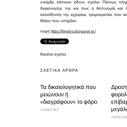
υπάρξει κάποιου είδους σχόλιο. Πάντως πλη
διερεύνησης της και πως η Αστυνομία και τ
κατεύθυνση της εγχώριας τρομοκρατίας που α
Μάιο» που υπήρξαν.
πηγή:
http://fimotro.blogspot.gr/
Κανένα σχόλιο
ΣΧΕΤΙΚΆ ΆΡΘΡΑ
Τα δικαιολογητικά που
Δραστ
μειώνουν ή
φορολο
«διαγράφουν» το φόρο.
επιβα
μεγάλ
12/04/2013
26/01/20