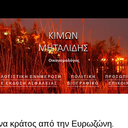
Οικονομολόγος
ΛΟΓΙΣΤΙΚΉ ΕΝΗΜΈΡΩΣΗ
ΠΟΛΙΤΙΚΗ
ΠΡΟΣΩΠΙ
NE ΈΚΔΟΣΗ ΑΣΦΆΛΕΙΑΣ
ΒΙΟΓΡΑΦΙΚΌ
ΕΠΙΚΟΙ
ένα κράτος από την Ευρωζώνη.