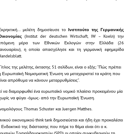
Εκρηκτική… μελέτη δημοσίευσε το
Ινστιτούτο της Γερμανικής
Οικονομίας
(Institut der deutschen Wirtschaft, IW – Koeln) την
επόμενη μέρα των Εθνικών Εκλογών στην Ελλάδα (26
Ιανουαρίου), η οποία απασχόλησε και τη γερμανική εφημερίδα
Handelsblatt.
Τίτλος της μελέτης, έκτασης 51 σελίδων, είναι ο εξής: “Πώς πρέπει
η Ευρωπαϊκή Νομισματική Ένωση να μεταχειριστεί τα κράτη που
είναι απρόθυμα να κάνουν μεταρρυθμίσεις”.
εί να διαμορφωθεί ένα ευρωπαϊκό νομικό πλαίσιο προκειμένου μία
χωρίς να φύγει -όμως- από την Ευρωπαϊκή Ένωση.
ομολόγους Thomas Schuster και Juergen Matthes.
ικού οικονομικού think tank δημοσιεύεται και ήδη έχει προκαλέσει
Ενδεικτικό της διάστασης που πήρε το θέμα είναι ότι ο κ.
ερμανών Σοσιαλδημοκρατών (SPD) oι οποίοι συγκυβερνούν τη