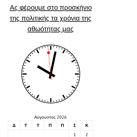
Ας φέρουμε στο προσκήνιο
της πολιτικής τα χρόνια της
αθωότητας μας
Αύγουστος 2026
Δ
Τ
Τ
Π
Π
Σ
Κ
1
2