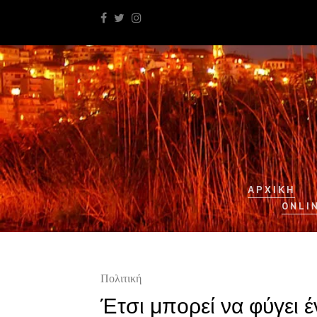
ΑΡΧΙΚΉ
ONLI
Πολιτική
Έτσι μπορεί να φύγει 