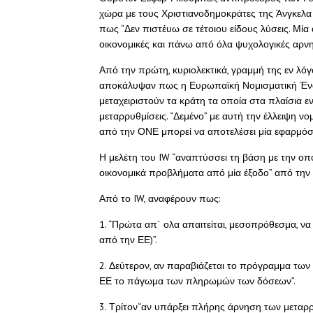
χώρα με τους Χριστιανοδημοκράτες της Άνγκελα 
πως “Δεν πιστέυω σε τέτοιου είδους λύσεις. Μί
οικονομικές και πάνω από όλα ψυχολογικές αρνητ
Από την πρώτη, κυριολεκτικά, γραμμή της εν λό
αποκάλυψαν πως η Ευρωπαϊκή Νομισματική Ένωση
μεταχειριστούν τα κράτη τα οποία στα πλαίσια
μεταρρυθμίσεις. “Δεμένο” με αυτή την έλλειψη νο
από την ΟΝΕ μπορεί να αποτελέσει μία εφαρμόσ
Η μελέτη του IW “αναπτύσσει τη βάση με την οπ
οικονομικά προβλήματα από μία έξοδο” από την
Από το IW, αναφέρουν πως:
1. “Πρώτα απ΄ ολα απαιτείται, μεσοπρόθεσμα, να
από την ΕΕ)”.
2. Δεύτερον, αν παραβιάζεται το πρόγραμμα των
ΕΕ το πάγωμα των πληρωμών των δόσεων”.
3. Τρίτον“αν υπάρξει πλήρης άρνηση των μεταρρ