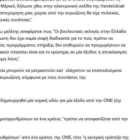
Μέρκελ, δήλωσε χθες στην ηλεκτρονική σελίδα της Handelsblatt
α αποχώρηση μιας χώρας από την ευρωζώνη θα είχε πολιτικές,
ικές συνέπειες”.
γω μελέτης αναφέρεται πως “Οι βουλευτικές εκλογές στην Ελλάδα
 δεν έχει καμία σαφή διαδικασία για το πώς πρέπει να
 ενός προγράμματος στήριξης δεν επιθυμούν να προχωρήσουν σε
μικού πλαισίου είναι και το ερώτημα, αν μία έξοδος ή αποκλεισμός
ιμη λύση”.
οία μπορούν να μετριαστούν κατ΄ ελάχιστον τα επαπειλούμενα
 ευρωζώνη, σύμφωνα με τους συντάκτες της.
 δημιουργηθεί μία νομική οδός για μία έξοδο από την ΟΝΕ (όχι
 μεταρρυθμίσεων σε ένα κράτος “πρέπει να αποφασίζεται από την
υθμίσεων” από ένα κράτος της ΟΝΕ, τότε “η κεντρική τράπεζα της