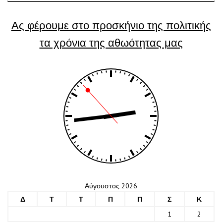
Ας φέρουμε στο προσκήνιο της πολιτικής
τα χρόνια της αθωότητας μας
Αύγουστος 2026
Δ
Τ
Τ
Π
Π
Σ
Κ
1
2