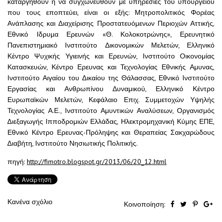
καταργηθούν ή να συγχωνευθούν με υπηρεσίες του υπουργείου
που τους εποπτεύει, είναι οι εξής: Μητροπολιτικός Φορέας
Ανάπλασης και ∆ιαχείρισης Προστατευόμενων Περιοχών Αττικής,
Εθνικό Ιδρυμα Ερευνών «Θ. Κολοκοτρώνης», Ερευνητικό
Πανεπιστημιακό Ινστιτούτο Δικονομικών Μελετών, Ελληνικό
Κέντρο Ψυχικής Υγιεινής και Ερευνών, Ινστιτούτο Οικονομίας
Κατασκευών, Κέντρο Ερευνας και Τεχνολογίας Εθνικής Αμυνας,
Ινστιτούτο Αιγαίου του ∆ικαίου της Θάλασσας, Εθνικό Ινστιτούτο
Εργασίας και Ανθρωπίνου Δυναμικού, Ελληνικό Κέντρο
Ευρωπαϊκών Μελετών, Κεφάλαιο Επιχ. Συμμετοχών Υψηλής
Τεχνολογίας Α.Ε., Ινστιτούτο Αμυντικών Αναλύσεων, Οργανισμός
∆ιεξαγωγής Ιπποδρομιών Ελλάδας, Ηλεκτρομηχανική Κύμης ΕΠΕ,
Εθνικό Κέντρο Ερευνας-Πρόληψης και Θεραπείας Σακχαρώδους
∆ιαβήτη, Ινστιτούτο Νησιωτικής Πολιτικής.
πηγή:
http://fimotro.blogspot.gr/2013/06/20_12.html
Κανένα σχόλιο
Κοινοποίηση: