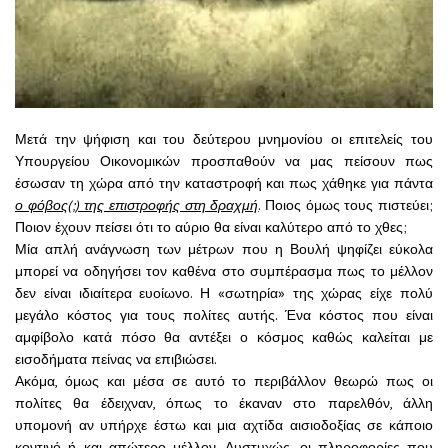
Μετά την ψήφιση και του δεύτερου μνημονίου οι επιτελείς του
Υπουργείου Οικονομικών προσπαθούν να μας πείσουν πως
έσωσαν τη χώρα από την καταστροφή και πως χάθηκε για πάντα
ο φόβος(;) της επιστροφής στη δραχμή
. Ποιος όμως τους πιστεύει;
Ποιον έχουν πείσει ότι το αύριο θα είναι καλύτερο από το χθες;
Μία απλή ανάγνωση των μέτρων που η Βουλή ψηφίζει εύκολα
μπορεί να οδηγήσει τον καθένα στο συμπέρασμα πως το μέλλον
δεν είναι ιδιαίτερα ευοίωνο. Η «σωτηρία» της χώρας είχε πολύ
μεγάλο κόστος για τους πολίτες αυτής. Ένα κόστος που είναι
αμφίβολο κατά πόσο θα αντέξει ο κόσμος καθώς καλείται με
εισοδήματα πείνας να επιβιώσει.
Ακόμα, όμως και μέσα σε αυτό το περιβάλλον θεωρώ πως οι
πολίτες θα έδειχναν, όπως το έκαναν στο παρελθόν, άλλη
υπομονή αν υπήρχε έστω και μια αχτίδα αισιοδοξίας σε κάποιο
κοντινό ή και απώτερο μέλλον. Δυστυχώς, οι πληροφορίες που