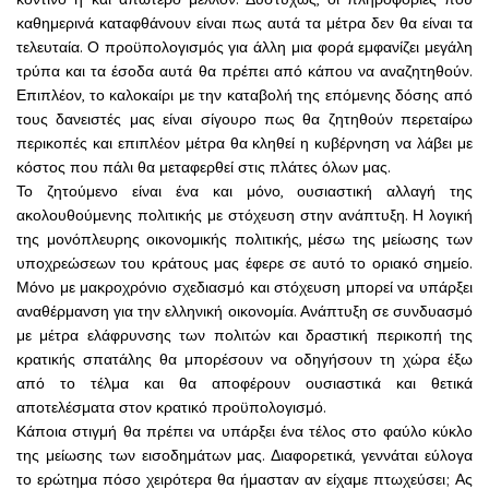
καθημερινά καταφθάνουν είναι πως αυτά τα μέτρα δεν θα είναι τα
τελευταία.
Ο προϋπολογισμός για άλλη μια φορά εμφανίζει μεγάλη
τρύπα και τα έσοδα αυτά θα πρέπει από κάπου να αναζητηθούν.
Επιπλέον, το καλοκαίρι με την καταβολή της επόμενης δόσης από
τους δανειστές μας είναι σίγουρο πως θα ζητηθούν περεταίρω
περικοπές και επιπλέον μέτρα θα κληθεί η κυβέρνηση να λάβει με
κόστος που πάλι θα μεταφερθεί στις πλάτες όλων μας.
Το ζητούμενο είναι ένα και μόνο, ουσιαστική αλλαγή της
ακολουθούμενης πολιτικής με στόχευση στην ανάπτυξη. Η λογική
της μονόπλευρης οικονομικής πολιτικής, μέσω της μείωσης των
υποχρεώσεων του κράτους μας έφερε σε αυτό το οριακό σημείο.
Μόνο με μακροχρόνιο σχεδιασμό και στόχευση μπορεί να υπάρξει
αναθέρμανση για την ελληνική οικονομία. Ανάπτυξη σε συνδυασμό
με μέτρα ελάφρυνσης των πολιτών και δραστική περικοπή της
κρατικής σπατάλης θα μπορέσουν να οδηγήσουν τη χώρα έξω
από το τέλμα και θα αποφέρουν ουσιαστικά και θετικά
αποτελέσματα στον κρατικό προϋπολογισμό.
Κάποια στιγμή θα πρέπει να υπάρξει ένα τέλος στο φαύλο κύκλο
της μείωσης των εισοδημάτων μας. Διαφορετικά, γεννάται εύλογα
το ερώτημα πόσο χειρότερα θα ήμασταν αν είχαμε πτωχεύσει; Ας