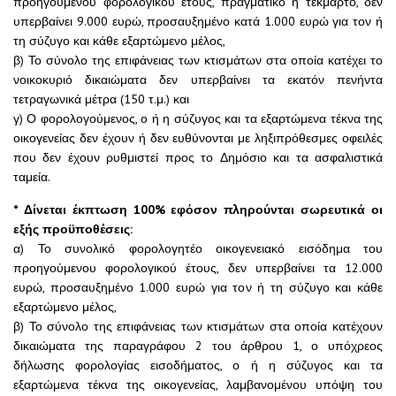
προηγούμενου φορολογικού έτους, πραγματικό ή τεκμαρτό, δεν
υπερβαίνει 9.000 ευρώ, προσαυξημένο κατά 1.000 ευρώ για τον ή
τη σύζυγο και κάθε εξαρτώμενο μέλος,
β) Το σύνολο της επιφάνειας των κτισμάτων στα οποία κατέχει το
νοικοκυριό δικαιώματα δεν υπερβαίνει τα εκατόν πενήντα
τετραγωνικά μέτρα (150 τ.μ.) και
γ) Ο φορολογούμενος, ο ή η σύζυγος και τα εξαρτώμενα τέκνα της
οικογενείας δεν έχουν ή δεν ευθύνονται με ληξιπρόθεσμες οφειλές
που δεν έχουν ρυθμιστεί προς το Δημόσιο και τα ασφαλιστικά
ταμεία.
* Δίνεται έκπτωση 100% εφόσον πληρούνται σωρευτικά οι
εξής προϋποθέσεις:
α) Το συνολικό φορολογητέο οικογενειακό εισόδημα του
προηγούμενου φορολογικού έτους, δεν υπερβαίνει τα 12.000
ευρώ, προσαυξημένο 1.000 ευρώ για τον ή τη σύζυγο και κάθε
εξαρτώμενο μέλος,
β) Το σύνολο της επιφάνειας των κτισμάτων στα οποία κατέχουν
δικαιώματα της παραγράφου 2 του άρθρου 1, ο υπόχρεος
δήλωσης φορολογίας εισοδήματος, ο ή η σύζυγος και τα
εξαρτώμενα τέκνα της οικογενείας, λαμβανομένου υπόψη του