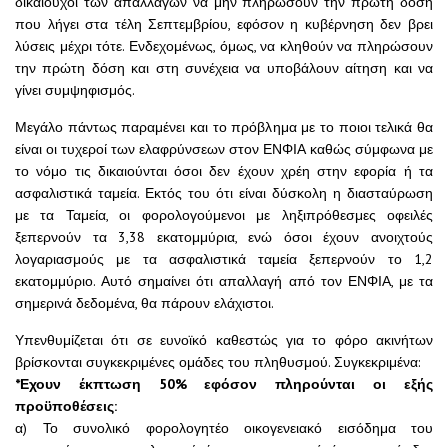
δικαιούχοι των απαλλαγών να μην πληρώσουν την πρώτη δόση
που λήγει στα τέλη Σεπτεμβρίου, εφόσον η κυβέρνηση δεν βρει
λύσεις μέχρι τότε. Ενδεχομένως, όμως, να κληθούν να πληρώσουν
την πρώτη δόση και στη συνέχεια να υποβάλουν αίτηση και να
γίνει συμψηφισμός.
Μεγάλο πάντως παραμένει και το πρόβλημα με το ποιοι τελικά θα
είναι οι τυχεροί των ελαφρύνσεων στον ΕΝΦΙΑ καθώς σύμφωνα με
το νόμο τις δικαιούνται όσοι δεν έχουν χρέη στην εφορία ή τα
ασφαλιστικά ταμεία. Εκτός του ότι είναι δύσκολη η διασταύρωση
με τα Ταμεία, οι φορολογούμενοι με ληξιπρόθεσμες οφειλές
ξεπερνούν τα 3,38 εκατομμύρια, ενώ όσοι έχουν ανοιχτούς
λογαριασμούς με τα ασφαλιστικά ταμεία ξεπερνούν το 1,2
εκατομμύριο. Αυτό σημαίνει ότι απαλλαγή από τον ΕΝΦΙΑ, με τα
σημερινά δεδομένα, θα πάρουν ελάχιστοι.
Υπενθυμίζεται ότι σε ευνοϊκό καθεστώς για το φόρο ακινήτων
βρίσκονται συγκεκριμένες ομάδες του πληθυσμού. Συγκεκριμένα:
*Εχουν έκπτωση 50% εφόσον πληρούνται οι εξής
προϋποθέσεις:
α) Το συνολικό φορολογητέο οικογενειακό εισόδημα του