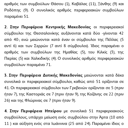
αριθμός των συμβούλων Θάσου (1), Καβάλας (11), Ξάνθης (9) και
Ροδόπης (9). Ο συνολικός αριθμός περιφερειακών συμβούλων
παραμένει 51.
2. Στην Περιφέρεια Κεντρικής Μακεδονίας
οι περιφερειακοί
σύμβουλοι της Θεσσαλονίκης αυξάνονται κατά δύο -γίνονται 42
από 40-, ενώ μειώνονται κατά έναν οι σύμβουλοι της Πέλλας (5
αντί 6) και των Σερρών (7 αντί 8 σύμβουλοι). Ίδιος παραμένει ο
αριθμός των συμβούλων της Ημαθίας (5), του Κιλκίς (3), της
Πιερίας (5) και Χαλκιδικής (4). Ο συνολικός αριθμός περιφερειακών
συμβούλων παραμένει 71.
3. Στην Περιφέρεια Δυτικής Μακεδονίας
μειώνονται κατά δέκα
συνολικά οι περιφερειακοί σύμβουλοι, καθώς από 51 ορίζονται σε
41. Οι περιφερειακοί σύμβουλοι των Γρεβενών ορίζονται σε 5 (πριν
ήταν 7), της Καστοριάς σε 7 (πριν ήταν 9), της Κοζάνης σε 22 (πριν
26) και της Φλώρινας σε 7 (πριν ήταν 9).
4. Στην Περιφέρεια Ηπείρου
με συνολικά 51 περιφερειακούς
συμβούλους, υπάρχει μείωση ενός συμβούλου στην Άρτα (10 από
11 ) και αύξηση ενός στα Ιωάννινα (25 από 24). Παραμένει ίδιος ο