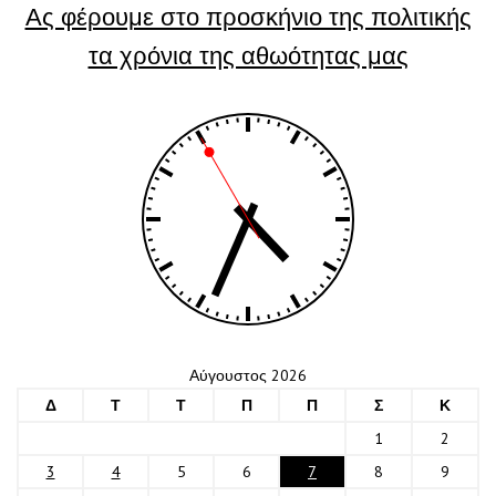
Ας φέρουμε στο προσκήνιο της πολιτικής
τα χρόνια της αθωότητας μας
Αύγουστος 2026
Δ
Τ
Τ
Π
Π
Σ
Κ
1
2
3
4
5
6
7
8
9