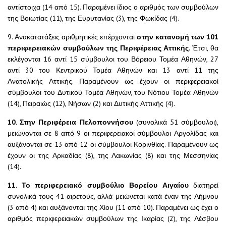
αντίστοιχα (14 από 15). Παραμένει ίδιος ο αριθμός των συμβούλων
της Βοιωτίας (11), της Ευρυτανίας (3), της Φωκίδας (4).
9. Ανακατατάξεις αριθμητικές επέρχονται
στην κατανομή των 101
περιφερειακών συμβούλων της Περιφέρειας Αττικής
. Έτσι, θα
εκλέγονται 16 αντί 15 σύμβουλοι του Βόρειου Τομέα Αθηνών, 27
αντί 30 του Κεντρικού Τομέα Αθηνών και 13 αντί 11 της
Ανατολικής Αττικής. Παραμένουν ως έχουν οι περιφερειακοί
σύμβουλοι του Δυτικού Τομέα Αθηνών, του Νότιου Τομέα Αθηνών
(14), Πειραιώς (12), Νήσων (2) και Δυτικής Αττικής (4).
10. Στην Περιφέρεια Πελοποννήσου
(συνολικά 51 σύμβουλοι),
μειώνονται σε 8 από 9 οι περιφερειακοί σύμβουλοι Αργολίδας και
αυξάνονται σε 13 από 12 οι σύμβουλοι Κορινθίας. Παραμένουν ως
έχουν οι της Αρκαδίας (8), της Λακωνίας (8) και της Μεσσηνίας
(14).
11. Το περιφερειακό συμβούλιο Βορείου Αιγαίου
διατηρεί
συνολικά τους 41 αιρετούς, αλλά μειώνεται κατά έναν της Λήμνου
(3 από 4) και αυξάνονται της Χίου (11 από 10). Παραμένει ως έχει ο
αριθμός περιφερειακών συμβούλων της Ικαρίας (2), της Λέσβου