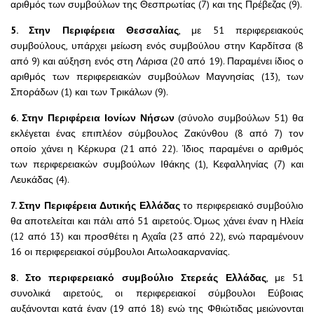
αριθμός των συμβούλων της Θεσπρωτίας (7) και της Πρέβεζας (9).
5. Στην Περιφέρεια Θεσσαλίας
, με 51 περιφερειακούς
συμβούλους, υπάρχει μείωση ενός συμβούλου στην Καρδίτσα (8
από 9) και αύξηση ενός στη Λάρισα (20 από 19). Παραμένει ίδιος ο
αριθμός των περιφερειακών συμβούλων Μαγνησίας (13), των
Σποράδων (1) και των Τρικάλων (9).
6. Στην Περιφέρεια Ιονίων Νήσων
(σύνολο συμβούλων 51) θα
εκλέγεται ένας επιπλέον σύμβουλος Ζακύνθου (8 από 7) τον
οποίο χάνει η Κέρκυρα (21 από 22). Ίδιος παραμένει ο αριθμός
των περιφερειακών συμβούλων Ιθάκης (1), Κεφαλληνίας (7) και
Λευκάδας (4).
7. Στην Περιφέρεια Δυτικής Ελλάδας
το περιφερειακό συμβούλιο
θα αποτελείται και πάλι από 51 αιρετούς. Όμως χάνει έναν η Ηλεία
(12 από 13) και προσθέτει η Αχαΐα (23 από 22), ενώ παραμένουν
16 οι περιφερειακοί σύμβουλοι Αιτωλοακαρνανίας.
8. Στο περιφερειακό συμβούλιο Στερεάς Ελλάδας
, με 51
συνολικά αιρετούς, οι περιφερειακοί σύμβουλοι Εύβοιας
αυξάνονται κατά έναν (19 από 18) ενώ της Φθιώτιδας μειώνονται