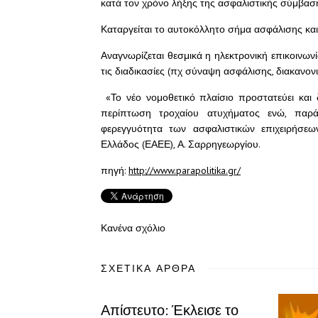
κατά τον χρόνο λήξης της ασφαλιστικής σύμβασ
Καταργείται το αυτοκόλλητο σήμα ασφάλισης κα
Αναγνωρίζεται θεσμικά η ηλεκτρονική επικοινων
τις διαδικασίες (πχ σύναψη ασφάλισης, διακανον
«Το νέο νομοθετικό πλαίσιο προστατεύει και δ
περίπτωση τροχαίου ατυχήματος ενώ, παρά
φερεγγυότητα των ασφαλιστικών επιχειρήσε
Ελλάδος (ΕΑΕΕ), Α. Σαρρηγεωργίου.
πηγή:
http://www.parapolitika.gr/
Κανένα σχόλιο
ΣΧΕΤΙΚΆ ΆΡΘΡΑ
Απίστευτο: Έκλεισε το