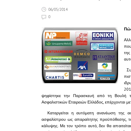
06/05/2014
0
Πώς
Αλλ
που
τη
αυτ
Συγ
πισ
ιδρ
201
ψηφίστηκε την Παρασκευή από τη Βουλή 
Ασφαλιστικών Εταιρειών Ελλάδος, επέρχονται μετ
Καταργείται η αυτόματη ανανέωση της ασ
ασφαλίστρου ως απαραίτητης προϋπόθεσης, τό
κάλυψης. Με τον τρόπο αυτό, δεν θα απαιτείτ