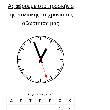
Ας φέρουμε στο προσκήνιο
της πολιτικής τα χρόνια της
αθωότητας μας
Αύγουστος 2026
Δ
Τ
Τ
Π
Π
Σ
Κ
1
2