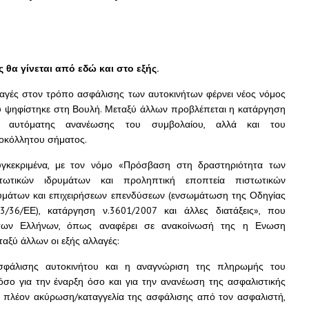
 θα γίνεται από εδώ και στο εξής.
αγές στον τρόπο ασφάλισης των αυτοκινήτων φέρνει νέος νόμος
 ψηφίστηκε στη Βουλή. Μεταξύ άλλων προβλέπεται η κατάργηση
ς αυτόματης ανανέωσης του συμβολαίου, αλλά και του
οκόλλητου σήματος.
κεκριμένα, με τον νόμο «Πρόσβαση στη δραστηριότητα των
τωτικών ιδρυμάτων και προληπτική εποπτεία πιστωτικών
υμάτων και επιχειρήσεων επενδύσεων (ενσωμάτωση της Οδηγίας
3/36/ΕΕ), κατάργηση ν.3601/2007 και άλλες διατάξεις», που
των Ελλήνων, όπως αναφέρει σε ανακοίνωσή της η Ενωση
αξύ άλλων οι εξής αλλαγές:
φάλισης αυτοκινήτου και η αναγνώριση της πληρωμής του
σο για την έναρξη όσο και για την ανανέωση της ασφαλιστικής
αι πλέον ακύρωση/καταγγελία της ασφάλισης από τον ασφαλιστή,