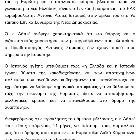
του, η Ευρώπη και ο υπόλοιπος κόσμος βλέπουν τώρα να
γεννιέται μια νέα Ελλάδα», τόνισε ο Γενικός Γραμματέας του ΕΛΚ
ευρωβουλευτής Αντόνιο Λόπεζ Ιστουρίζ, στην ομιλία του στο 9ο
τακτικό Εθνικό Συνέδριο της Νέας Δημοκρατίας.
Ο κ. Λόπεζ ανέφερε χαρακτηριστικά ότι «το θάρρος και ο
ριζοσπαστικός χαρακτήρας των μεταρρυθμίσεων που υλοποίησε
ο Πρωθυπουργός Αντώνης Σαμαράς δεν έχουν όμοιό τους
σήμερα στην Ευρώπη».
Ο Ισπανός ηγέτης υπενθύμισε πως «η Ελλάδα και η Ισπανία
έγιναν θύματα της κακοδιαχείρισης και των αποτυχημένων
πολιτικών των ανεύθυνων κυβερνήσεων του παρελθόντος» και
«χρειάστηκε να λάβουμε σημαντικές αποφάσεις για να βάλουμε σε
τάξη την οικονομία της Ευρώπης, ώστε να αποσοβήσουμε
μελλοντικές κρίσεις και να επανέλθουμε στο δρόμο της
ανάπτυξης».
Αναφερόμενος στις προκλήσεις του άμεσου μέλλοντος, ο κ. Λόπεζ
είπε: «Τους επόμενους 11 μήνες, να πείσουμε τους συμπολίτες
μας ότι ο δρόμος που προτείνει το Ευρωπαϊκό Λαϊκό Κόμμα είναι
ο σωστός δρόμος για την Ευρώπη».