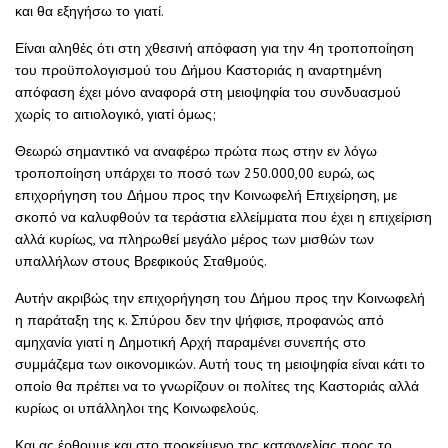
και θα εξηγήσω το γιατί.
Είναι αληθές ότι στη χθεσινή απόφαση για την 4η τροποποίηση
του προϋπολογισμού του Δήμου Καστοριάς η αναρτημένη
απόφαση έχει μόνο αναφορά στη μειοψηφία του συνδυασμού
χωρίς το αιτιολογικό, γιατί όμως;
Θεωρώ σημαντικό να αναφέρω πρώτα πως στην εν λόγω
τροποποίηση υπάρχει το ποσό των 250.000,00 ευρώ, ως
επιχορήγηση του Δήμου προς την Κοινωφελή Επιχείρηση, με
σκοπό να καλυφθούν τα τεράστια ελλείμματα που έχει η επιχείριση
αλλά κυρίως, να πληρωθεί μεγάλο μέρος των μισθών των
υπαλλήλων στους Βρεφικούς Σταθμούς.
Αυτήν ακριβώς την επιχορήγηση του Δήμου προς την Κοινωφελή
η παράταξη της κ. Σπύρου δεν την ψήφισε, προφανώς από
αμηχανία γιατί η Δημοτική Αρχή παραμένει συνεπής στο
συμμάζεμα των οικονομικών. Αυτή τους τη μειοψηφία είναι κάτι το
οποίο θα πρέπει να το γνωρίζουν οι πολίτες της Καστοριάς αλλά
κυρίως οι υπάλληλοι της Κοινωφελούς.
Και ας έρθουμε και στο προκείμενο της καταγγελίας προς το