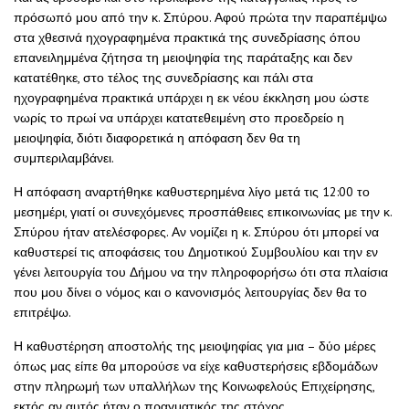
πρόσωπό μου από την κ. Σπύρου. Αφού πρώτα την παραπέμψω
στα χθεσινά ηχογραφημένα πρακτικά της συνεδρίασης όπου
επανειλημμένα ζήτησα τη μειοψηφία της παράταξης και δεν
κατατέθηκε, στο τέλος της συνεδρίασης και πάλι στα
ηχογραφημένα πρακτικά υπάρχει η εκ νέου έκκληση μου ώστε
νωρίς το πρωί να υπάρχει κατατεθειμένη στο προεδρείο η
μειοψηφία, διότι διαφορετικά η απόφαση δεν θα τη
συμπεριλαμβάνει.
Η απόφαση αναρτήθηκε καθυστερημένα λίγο μετά τις 12:00 το
μεσημέρι, γιατί οι συνεχόμενες προσπάθειες επικοινωνίας με την κ.
Σπύρου ήταν ατελέσφορες. Αν νομίζει η κ. Σπύρου ότι μπορεί να
καθυστερεί τις αποφάσεις του Δημοτικού Συμβουλίου και την εν
γένει λειτουργία του Δήμου να την πληροφορήσω ότι στα πλαίσια
που μου δίνει ο νόμος και ο κανονισμός λειτουργίας δεν θα το
επιτρέψω.
Η καθυστέρηση αποστολής της μειοψηφίας για μια – δύο μέρες
όπως μας είπε θα μπορούσε να είχε καθυστερήσεις εβδομάδων
στην πληρωμή των υπαλλήλων της Κοινωφελούς Επιχείρησης,
εκτός αν αυτός ήταν ο πραγματικός της στόχος.