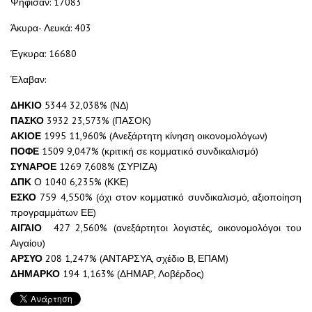
Ψήφισαν: 17083
Άκυρα- Λευκά: 403
Έγκυρα: 16680
Έλαβαν:
ΔΗΚΙΟ
5344 32,038% (ΝΔ)
ΠΑΣΚΟ
3932 23,573% (ΠΑΣΟΚ)
ΑΚΙΟΕ
1995 11,960% (Ανεξάρτητη κίνηση οικονομολόγων)
ΠΟΦΕ
1509 9,047% (κριτική σε κομματικό συνδικαλισμό)
ΣΥΝΑΡΟΕ
1269 7,608% (ΣΥΡΙΖΑ)
ΔΠΚ
Ο 1040 6,235% (ΚΚΕ)
ΕΣΚΟ
759 4,550% (όχι στον κομματικό συνδικαλισμό, αξιοποίηση
προγραμμάτων ΕΕ)
ΑΙΓΑΙΟ
427 2,560% (ανεξάρτητοι λογιστές, οικονομολόγοι του
Αιγαίου)
ΑΡΣΥΟ
208 1,247% (ΑΝΤΑΡΣΥΑ, σχέδιο Β, ΕΠΑΜ)
ΔΗΜΑΡΚΟ
194 1,163% (ΔΗΜΑΡ, Λοβέρδος)