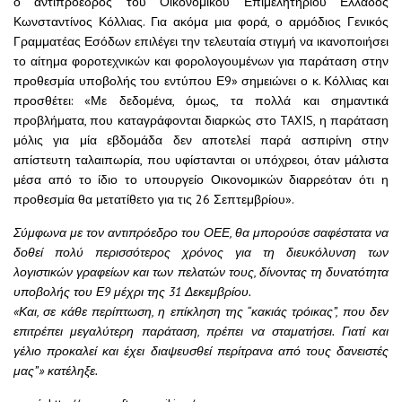
ο αντιπρόεδρος του Οικονομικού Επιμελητηρίου Ελλάδος
Κωνσταντίνος Κόλλιας. Για ακόμα μια φορά, ο αρμόδιος Γενικός
Γραμματέας Εσόδων επιλέγει την τελευταία στιγμή να ικανοποιήσει
το αίτημα φοροτεχνικών και φορολογουμένων για παράταση στην
προθεσμία υποβολής του εντύπου Ε9» σημειώνει ο κ. Κόλλιας και
προσθέτει: «Με δεδομένα, όμως, τα πολλά και σημαντικά
προβλήματα, που καταγράφονται διαρκώς στο TAXIS, η παράταση
μόλις για μία εβδομάδα δεν αποτελεί παρά ασπιρίνη στην
απίστευτη ταλαιπωρία, που υφίστανται οι υπόχρεοι, όταν μάλιστα
μέσα από το ίδιο το υπουργείο Οικονομικών διαρρεόταν ότι η
προθεσμία θα μετατίθετο για τις 26 Σεπτεμβρίου».
Σύμφωνα με τον αντιπρόεδρο του ΟΕΕ, θα μπορούσε σαφέστατα να
δοθεί πολύ περισσότερος χρόνος για τη διευκόλυνση των
λογιστικών γραφείων και των πελατών τους, δίνοντας τη δυνατότητα
υποβολής του Ε9 μέχρι της 31 Δεκεμβρίου.
«Και, σε κάθε περίπτωση, η επίκληση της “κακιάς τρόικας”, που δεν
επιτρέπει μεγαλύτερη παράταση, πρέπει να σταματήσει. Γιατί και
γέλιο προκαλεί και έχει διαψευσθεί περίτρανα από τους δανειστές
μας”» κατέληξε.