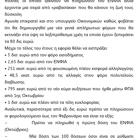
πολίτες οι οποίοι ξεκινούν να πληρώνουν τον ΕΝΦΙΑ αλλά
έρχονται μια σειρά από «ραβασάκια» που θα κάνουν τη ζωή τους
δύσκολη.
Αγωνία επικρατεί και στο υπουργείο Οικονομικών καθώς φοβάται
ότι θα δημιουργηθεί μια νέα γενιά απλήρωτων φόρων που θα
εκτινάξει στα ύψη τα ληξιπρόθεσμα χρέη τα οποία έχουν ξεπεράσει
τα 80 δις ευρώ.
Μέχρι το τέλος του έτους η εφορία θέλει να εισπράξει:
• 3 δισ. ευρώ από τον φόρο εισοδήματος
• 2,65 δισ. ευρώ από τον ΕΝΦΙΑ
• 251 εκατ. ευρώ από τη φουσκωμένη πλέον εισφορά αλληλεγγύης
• 48,5 εκατ. ευρώ από τις αλλαγές στον φόρο πολυτελούς
διαβίωσης
• 795 εκατ. ευρώ από το νέο κύμα αυξήσεων που ήρθε μέσω ΦΠΑ
από 1ης Οκτωβρίου
• 1 δισ. ευρώ και πλέον από τα τέλη κυκλοφορίας
Αναλυτικά, περισσότερα από έξι δις ευρώ πρέπει να πληρώσουν
οι φορολογούμενοι έως τον Φεβρουάριο και είναι τα εξής:
– Πρέπει να πληρωθεί η πρώτη δόση του ΕΝΦΙΑ
(Οκτώβριος)
– Μία δόση των 100 δόσεων όσοι είναι σε ρύθμιση