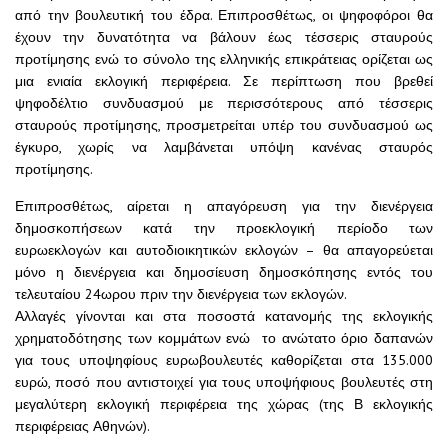
από την βουλευτική του έδρα. Επιπροσθέτως, οι ψηφοφόροι θα
έχουν την δυνατότητα να βάλουν έως τέσσερις σταυρούς
προτίμησης ενώ το σύνολο της ελληνικής επικράτειας ορίζεται ως
μια ενιαία εκλογική περιφέρεια. Σε περίπτωση που βρεθεί
ψηφοδέλτιο συνδυασμού με περισσότερους από τέσσερις
σταυρούς προτίμησης, προσμετρείται υπέρ του συνδυασμού ως
έγκυρο, χωρίς να λαμβάνεται υπόψη κανένας σταυρός
προτίμησης.
Επιπροσθέτως, αίρεται η απαγόρευση για την διενέργεια
δημοσκοπήσεων κατά την προεκλογική περίοδο των
ευρωεκλογών και αυτοδιοικητικών εκλογών – θα απαγορεύεται
μόνο η διενέργεια και δημοσίευση δημοσκόπησης εντός του
τελευταίου 24ωρου πριν την διενέργεια των εκλογών.
Αλλαγές γίνονται και στα ποσοστά κατανομής της εκλογικής
χρηματοδότησης των κομμάτων ενώ το ανώτατο όριο δαπανών
για τους υποψηφίους ευρωβουλευτές καθορίζεται στα 135.000
ευρώ, ποσό που αντιστοιχεί για τους υποψήφιους βουλευτές στη
μεγαλύτερη εκλογική περιφέρεια της χώρας (της Β εκλογικής
περιφέρειας Αθηνών).