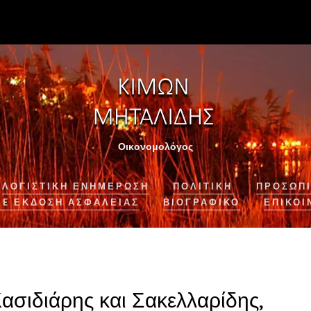
Οικονομολόγος
ΛΟΓΙΣΤΙΚΉ ΕΝΗΜΈΡΩΣΗ
ΠΟΛΙΤΙΚΗ
ΠΡΟΣΩΠΙ
NE ΈΚΔΟΣΗ ΑΣΦΆΛΕΙΑΣ
ΒΙΟΓΡΑΦΙΚΌ
ΕΠΙΚΟΙ
Κασιδιάρης και Σακελλαρίδης,