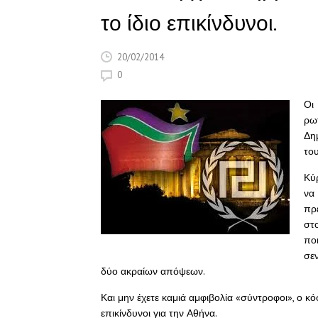
το ίδιο επικίνδυνοι.
20/02/2014
0
Οι
ρω
Δη
το
Κύρ
να
πρέ
στ
πο
σε
δύο ακραίων απόψεων.
Και μην έχετε καμιά αμφιβολία «σύντροφοι», ο κό
επικίνδυνοι για την Αθήνα.