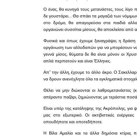
Ο ένας, θα κυνηγά τους μετανάστες, τους λίγο 
δε γουστάρει… Θα σπάει τα μαγαζιά των νόμιμ
στο δρόμο, θα απαγορεύσει στα παιδιά αλλ
οργανώνει συσσίτια μίσους, θα αποκλείσει από 
Φυσικά και όπως έχουμε ξαναγράψει, η δράση φ
οργάνωση των αλλοδαπών για να μπορέσουν να α
γεννά μίσος, θύματα δε θα είναι μόνον οι Χρυ
απλά περπατούν και είναι Έλληνες.
Απ” την άλλη, έχουμε το άλλο άκρο. Ο Σακελλαρ
να δρουν ανενόχλητα όλα τα εγκληματικά στοιχεί
Θέλει να μην διώκονται οι λαθρομετανάστες (κ
απέραντο παζάρι, ζημιώνοντας με τεράστια ποσά
Εϊναι υπέρ της κατάληψης της Ακρόπολης, για 
μας στο εξωτερικό. Οι ακτιβιστικές ενέργε
οπουδήποτε και οποτεδήποτε.
Η Βίλα Αμαλία και τα άλλα δημόσια κτίρια, 