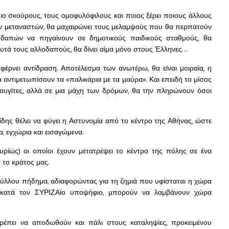
πιο σκούρους, τους ομοφυλόφιλους και ποιος ξέρει ποιους άλλους
ων μεταναστών, θα μαχαιρώνει τους μελαμψούς που θα περπατούν
οδαπών να πηγαίνουν σε δημοτικούς παιδικούς σταθμούς, θα
αυτά τους αλλοδαπούς, θα δίνει αίμα μόνο στους Έλληνες…
έρνει αντίδραση. Αποτέλεσμα των ανωτέρω, θα είναι μοιραία, η
ντιμετωπίσουν τα «παλικάρια με τα μαύρα». Και επειδή το μίσος
σαυγίτες, αλλά σε μια μάχη των δρόμων, θα την πληρώνουν όσοι
ίδης θέλει να φύγει η Αστυνομία από το κέντρο της Αθήνας, ώστε
α, εγχώρια και εισαγώμενα.
υρίως) οι οποίοι έχουν μετατρέψει το κέντρο της πόλης σε ένα
 το κράτος μας.
ψύλλου πήδημα, αδιαφορώντας για τη ζημιά που υφίσταται η χώρα
ιες κατά τον ΣΥΡΙΖΑίο υποψήφιο, μπορούν να λαμβάνουν χώρα
πρέπει να αποδωθούν και πάλι στους καταληψίες, προκειμένου