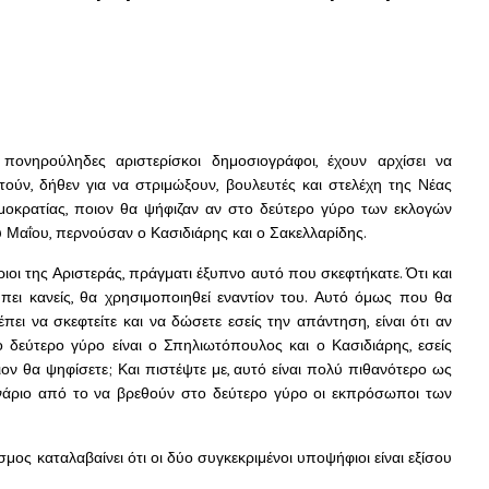
 πονηρούληδες αριστερίσκοι δημοσιογράφοι, έχουν αρχίσει να
τούν, δήθεν για να στριμώξουν, βουλευτές και στελέχη της Νέας
μοκρατίας, ποιον θα ψήφιζαν αν στο δεύτερο γύρο των εκλογών
υ Μαΐου, περνούσαν ο Κασιδιάρης και ο Σακελλαρίδης.
ιοι της Αριστεράς, πράγματι έξυπνο αυτό που σκεφτήκατε. Ότι και
 πει κανείς, θα χρησιμοποιηθεί εναντίον του. Αυτό όμως που θα
πει να σκεφτείτε και να δώσετε εσείς την απάντηση, είναι ότι αν
ο δεύτερο γύρο είναι ο Σπηλιωτόπουλος και ο Κασιδιάρης, εσείς
ιον θα ψηφίσετε; Και πιστέψτε με, αυτό είναι πολύ πιθανότερο ως
νάριο από το να βρεθούν στο δεύτερο γύρο οι εκπρόσωποι των
σμος καταλαβαίνει ότι οι δύο συγκεκριμένοι υποψήφιοι είναι εξίσου