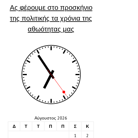
Ας φέρουμε στο προσκήνιο
της πολιτικής τα χρόνια της
αθωότητας μας
Αύγουστος 2026
Δ
Τ
Τ
Π
Π
Σ
Κ
1
2