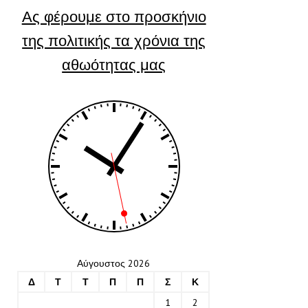
Ας φέρουμε στο προσκήνιο
της πολιτικής τα χρόνια της
αθωότητας μας
Αύγουστος 2026
Δ
Τ
Τ
Π
Π
Σ
Κ
1
2