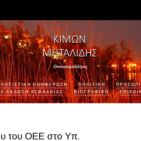
Οικονομολόγος
ΛΟΓΙΣΤΙΚΉ ΕΝΗΜΈΡΩΣΗ
ΠΟΛΙΤΙΚΗ
ΠΡΟΣΩΠΙ
NE ΈΚΔΟΣΗ ΑΣΦΆΛΕΙΑΣ
ΒΙΟΓΡΑΦΙΚΌ
ΕΠΙΚΟΙ
υ του ΟΕΕ στο Υπ.