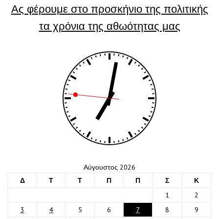
Ας φέρουμε στο προσκήνιο της πολιτικής
τα χρόνια της αθωότητας μας
Αύγουστος 2026
Δ
Τ
Τ
Π
Π
Σ
Κ
1
2
3
4
5
6
7
8
9