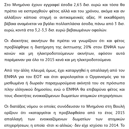
Στο Μνημόνιο έχουν εγγραφεί έσοδα 2,65 δισ. ευρώ και τόσα θα
πρέπει να εισπραχθούν φέτος αλλά και του χρόνου, ακόμα και αν
αλλάξουν κάποια στιγμή οι αντικειμενικές αξίες. Η εκκαθάριση
βέβαια αναμένεται να βγάλει πολλαπλάσια έσοδα, πάνω από 3 δισ.
ευρώ, κοντά στα 3,2-3,3 δισ. ευρώ βεβαιωμένων οφειλών.
Οι ιδιοκτήτες ακινήτων θα πρέπει να γνωρίζουν ότι και φέτος
προβλέφθηκε η διατήρηση της έκπτωσης 20% στον ΕΝΦΙΑ των
κενών και μη ηλεκτροδοτούμενων ακινήτων, εφόσον αυτά
παρέμειναν για όλο το 2015 κενά και μη ηλεκτροδοτούμενα.
Από την άλλη πλευρά, όμως, έχει καταργηθεί η απαλλαγή από τον
ΕΝΦΙΑ για τον ΕΟΤ και έτσι φορολογείται ο Οργανισμός για τα
μισθωμένα ή δωρεάν παραχωρούμενα ακίνητά του σε πρόσωπα
πλην ελληνικού δημοσίου, ενώ ο ΕΝΦΙΑ θα επιβαρύνει φέτος και
τους ιδιοκτήτες ενοικιαζόμενων δωματίων ατομικών επιχειρήσεων.
Οι διατάξεις νόμου οι οποίες συνόδευσαν το Μνημόνιο στη Βουλή
ορίζουν ότι «καταργείται η προβλεφθείσα από το έτος 2015
απαλλαγή των ενοικιαζόμενων δωματίων των ατομικών
επιχειρήσεων, η οποία -έτσι κι αλλιώς- δεν είχε ισχύσει το 2014. Το