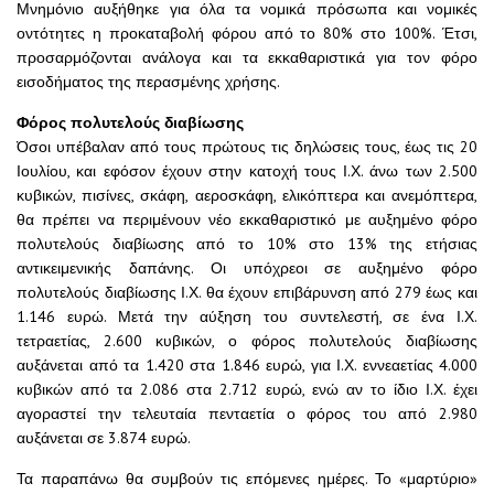
Μνημόνιο αυξήθηκε για όλα τα νομικά πρόσωπα και νομικές
οντότητες η προκαταβολή φόρου από το 80% στο 100%. Έτσι,
προσαρμόζονται ανάλογα και τα εκκαθαριστικά για τον φόρο
εισοδήματος της περασμένης χρήσης.
Φόρος πολυτελούς διαβίωσης
Όσοι υπέβαλαν από τους πρώτους τις δηλώσεις τους, έως τις 20
Ιουλίου, και εφόσον έχουν στην κατοχή τους Ι.Χ. άνω των 2.500
κυβικών, πισίνες, σκάφη, αεροσκάφη, ελικόπτερα και ανεμόπτερα,
θα πρέπει να περιμένουν νέο εκκαθαριστικό με αυξημένο φόρο
πολυτελούς διαβίωσης από το 10% στο 13% της ετήσιας
αντικειμενικής δαπάνης. Οι υπόχρεοι σε αυξημένο φόρο
πολυτελούς διαβίωσης Ι.Χ. θα έχουν επιβάρυνση από 279 έως και
1.146 ευρώ. Μετά την αύξηση του συντελεστή, σε ένα Ι.Χ.
τετραετίας, 2.600 κυβικών, ο φόρος πολυτελούς διαβίωσης
αυξάνεται από τα 1.420 στα 1.846 ευρώ, για Ι.Χ. εννεαετίας 4.000
κυβικών από τα 2.086 στα 2.712 ευρώ, ενώ αν το ίδιο Ι.Χ. έχει
αγοραστεί την τελευταία πενταετία ο φόρος του από 2.980
αυξάνεται σε 3.874 ευρώ.
Τα παραπάνω θα συμβούν τις επόμενες ημέρες. Το «μαρτύριο»