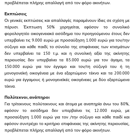
προβλέπεται πλήρης απαλλαγή από τον φόρο ακινήτων.
Εκπτώσεις
Οι γενικές εκπτώσεις και απαλλαγές παραμένουν ίδιες σε σχέση με
πέρυσι. Έκπτωση 50% χορηγείται, εφόσον το συνολικό
φορολογητέο οικογενειακό εισόδημα του προηγούμενου έτους δεν
υπερβαίνει τις 9.000 ευρώ με προσαύξηση 1.000 ευρώ για τον/την
σύζυγο και κάθε παιδί, το σύνολο της επιφάνειας των κτισμάτων
δεν υπερβαίνει τα 150 τ.μ. και η συνολική αξία της ακίνητης
περιουσίας δεν υπερβαίνει τα 85.000 ευρώ για τον άγαμο, τα
150.000 ευρώ για τον έγγαμο και τον/τη σύζυγό του ή τη
μονογονεϊκή οικογένεια με ένα εξαρτώμενο τέκνο και τα 200.000
ευρώ για έγγαμους ή μονογενεϊκές οικογένειες με δύο εξαρτώμενα
τέκνα.
Πολύτεκνοι, ανάπηροι
Για τρίτεκνους πολύτεκνους και άτομα με αναπηρία άνω του 80%,
εφόσον το εισόδημα δεν υπερβαίνει τις 12.000 ευρώ, με
προσαύξηση 1.000 ευρώ για τον /την σύζυγο και κάθε παιδί και
εφόσον συντρέχει το κριτήριο επιφάνειας της ακίνητης περιουσίας,
προβλέπεται πλήρης απαλλαγή από τον φόρο ακινήτων.