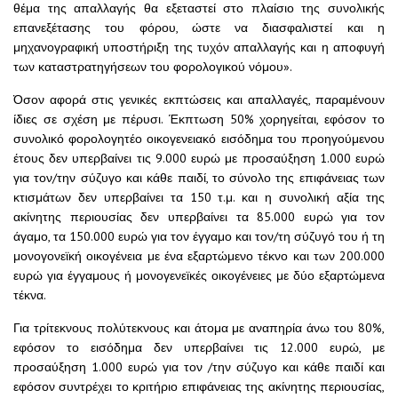
θέμα της απαλλαγής θα εξεταστεί στο πλαίσιο της συνολικής
επανεξέτασης του φόρου, ώστε να διασφαλιστεί και η
μηχανογραφική υποστήριξη της τυχόν απαλλαγής και η αποφυγή
των καταστρατηγήσεων του φορολογικού νόμου».
Όσον αφορά στις γενικές εκπτώσεις και απαλλαγές, παραμένουν
ίδιες σε σχέση με πέρυσι. Έκπτωση 50% χορηγείται, εφόσον το
συνολικό φορολογητέο οικογενειακό εισόδημα του προηγούμενου
έτους δεν υπερβαίνει τις 9.000 ευρώ με προσαύξηση 1.000 ευρώ
για τον/την σύζυγο και κάθε παιδί, το σύνολο της επιφάνειας των
κτισμάτων δεν υπερβαίνει τα 150 τ.μ. και η συνολική αξία της
ακίνητης περιουσίας δεν υπερβαίνει τα 85.000 ευρώ για τον
άγαμο, τα 150.000 ευρώ για τον έγγαμο και τον/τη σύζυγό του ή τη
μονογονεϊκή οικογένεια με ένα εξαρτώμενο τέκνο και των 200.000
ευρώ για έγγαμους ή μονογενεϊκές οικογένειες με δύο εξαρτώμενα
τέκνα.
Για τρίτεκνους πολύτεκνους και άτομα με αναπηρία άνω του 80%,
εφόσον το εισόδημα δεν υπερβαίνει τις 12.000 ευρώ, με
προσαύξηση 1.000 ευρώ για τον /την σύζυγο και κάθε παιδί και
εφόσον συντρέχει το κριτήριο επιφάνειας της ακίνητης περιουσίας,