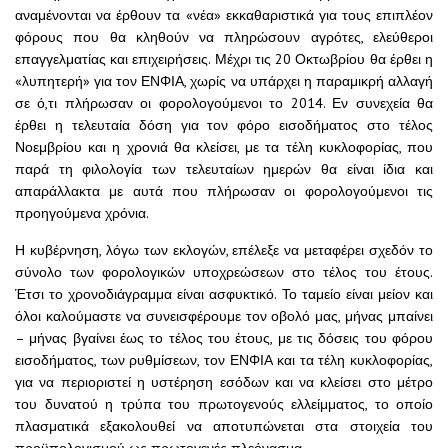
αναμένονται να έρθουν τα «νέα» εκκαθαριστικά για τους επιπλέον
φόρους που θα κληθούν να πληρώσουν αγρότες, ελεύθεροι
επαγγελματίας και επιχειρήσεις. Μέχρι τις 20 Οκτωβρίου θα έρθει η
«λυπητερή» για τον ΕΝΦΙΑ, χωρίς να υπάρχει η παραμικρή αλλαγή
σε ό,τι πλήρωσαν οι φορολογούμενοι το 2014. Εν συνεχεία θα
έρθει η τελευταία δόση για τον φόρο εισοδήματος στο τέλος
Νοεμβρίου και η χρονιά θα κλείσει, με τα τέλη κυκλοφορίας, που
παρά τη φιλολογία των τελευταίων ημερών θα είναι ίδια και
απαράλλακτα με αυτά που πλήρωσαν οι φορολογούμενοι τις
προηγούμενα χρόνια.
Η κυβέρνηση, λόγω των εκλογών, επέλεξε να μεταφέρει σχεδόν το
σύνολο των φορολογικών υποχρεώσεων στο τέλος του έτους.
Έτσι το χρονοδιάγραμμα είναι ασφυκτικό. Το ταμείο είναι μείον και
όλοι καλούμαστε να συνεισφέρουμε τον οβολό μας, μήνας μπαίνει
– μήνας βγαίνει έως το τέλος του έτους, με τις δόσεις του φόρου
εισοδήματος, των ρυθμίσεων, τον ΕΝΦΙΑ και τα τέλη κυκλοφορίας,
για να περιοριστεί η υστέρηση εσόδων και να κλείσει στο μέτρο
του δυνατού η τρύπα του πρωτογενούς ελλείμματος, το οποίο
πλασματικά εξακολουθεί να αποτυπώνεται στα στοιχεία του
προϋπολογισμού ως πρωτογενές πλεόνασμα.