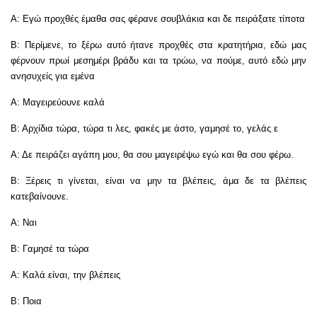
Α: Εγώ προχθές έμαθα σας φέρανε σουβλάκια και δε πειράξατε τίποτα
Β: Περίμενε, το ξέρω αυτό ήτανε προχθές στα κρατητήρια, εδώ μας
φέρνουν πρωί μεσημέρι βράδυ και τα τρώω, να πούμε, αυτό εδώ μην
ανησυχείς για εμένα
Α: Μαγειρεύουνε καλά
Β: Αρχίδια τώρα, τώρα τι λες, φακές με άστο, γαμησέ το, γελάς ε
Α: Δε πειράζει αγάπη μου, θα σου μαγειρέψω εγώ και θα σου φέρω.
Β: Ξέρεις τι γίνεται, είναι να μην τα βλέπεις, άμα δε τα βλέπεις
κατεβαίνουνε.
Α: Ναι
Β: Γαμησέ τα τώρα
Α: Καλά είναι, την βλέπεις
Β: Ποια