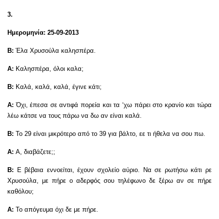
3.
Ημερομηνία: 25-09-2013
Β:
Έλα Χρυσούλα καλησπέρα.
Α:
Καλησπέρα, όλοι καλα;
Β:
Καλά, καλά, καλά, έγινε κάτι;
Α:
Όχι, έπεσα σε αντιφά πορεία και τα ‘χω πάρει στο κρανίο και τώρα
λέω κάτσε να τους πάρω να δω αν είναι καλά.
Β:
Το 29 είναι μικρότερο από το 39 για βάλτο, εε τι ήθελα να σου πω.
Α:
Α, διαβάζετε;;
Β:
Ε βέβαια εννοείται, έχουν σχολείο αύριο. Να σε ρωτήσω κάτι ρε
Χρυσούλα, με πήρε ο αδερφός σου τηλέφωνο δε ξέρω αν σε πήρε
καθόλου;
Α:
Το απόγευμα όχι δε με πήρε.