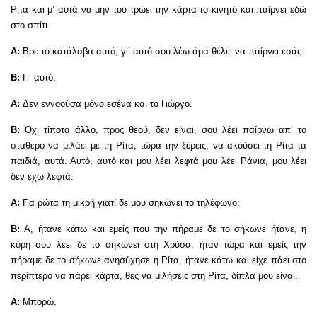
Ρίτα και μ’ αυτά να μην του τρώει την κάρτα το κινητό και παίρνει εδώ
στο σπίτι.
Α:
Βρε το κατάλαβα αυτό, γι’ αυτό σου λέω άμα θέλει να παίρνει εσάς.
Β:
Γι’ αυτό.
Α:
Δεν εννοούσα μόνο εσένα και το Γιώργο.
Β:
Όχι τίποτα άλλο, προς θεού, δεν είναι, σου λέει παίρνω απ’ το
σταθερό να μιλάει με τη Ρίτα, τώρα την ξέρεις, να ακούσει τη Ρίτα τα
παιδιά, αυτά. Αυτό, αυτό και μου λέει λεφτά μου λέει Ράνια, μου λέει
δεν έχω λεφτά.
Α:
Για ρώτα τη μικρή γιατί δε μου σηκώνει το τηλέφωνο;
Β:
Α, ήτανε κάτω και εμείς που την πήραμε δε το σήκωνε ήτανε, η
κόρη σου λέει δε το σηκώνει στη Χρύσα, ήταν τώρα και εμείς την
πήραμε δε το σήκωνε ανησύχησε η Ρίτα, ήτανε κάτω και είχε πάει στο
περίπτερο να πάρει κάρτα, θες να μιλήσεις στη Ρίτα, δίπλα μου είναι.
Α:
Μπορώ.