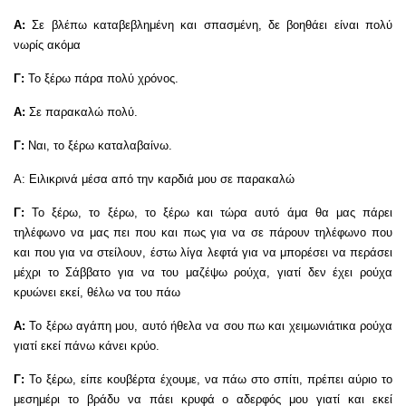
Α:
Σε βλέπω καταβεβλημένη και σπασμένη, δε βοηθάει είναι πολύ
νωρίς ακόμα
Γ:
Το ξέρω πάρα πολύ χρόνος.
Α:
Σε παρακαλώ πολύ.
Γ:
Ναι, το ξέρω καταλαβαίνω.
Α: Ειλικρινά μέσα από την καρδιά μου σε παρακαλώ
Γ:
Το ξέρω, το ξέρω, το ξέρω και τώρα αυτό άμα θα μας πάρει
τηλέφωνο να μας πει που και πως για να σε πάρουν τηλέφωνο που
και που για να στείλουν, έστω λίγα λεφτά για να μπορέσει να περάσει
μέχρι το Σάββατο για να του μαζέψω ρούχα, γιατί δεν έχει ρούχα
κρυώνει εκεί, θέλω να του πάω
Α:
Το ξέρω αγάπη μου, αυτό ήθελα να σου πω και χειμωνιάτικα ρούχα
γιατί εκεί πάνω κάνει κρύο.
Γ:
Το ξέρω, είπε κουβέρτα έχουμε, να πάω στο σπίτι, πρέπει αύριο το
μεσημέρι το βράδυ να πάει κρυφά ο αδερφός μου γιατί και εκεί