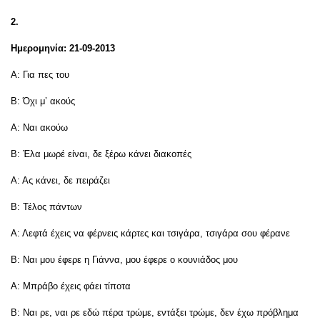
2.
Ημερομηνία: 21-09-2013
Α: Για πες του
Β: Όχι μ’ ακούς
Α: Ναι ακούω
Β: Έλα μωρέ είναι, δε ξέρω κάνει διακοπές
Α: Ας κάνει, δε πειράζει
Β: Τέλος πάντων
Α: Λεφτά έχεις να φέρνεις κάρτες και τσιγάρα, τσιγάρα σου φέρανε
Β: Ναι μου έφερε η Γιάννα, μου έφερε ο κουνιάδος μου
Α: Μπράβο έχεις φάει τίποτα
Β: Ναι ρε, ναι ρε εδώ πέρα τρώμε, εντάξει τρώμε, δεν έχω πρόβλημα