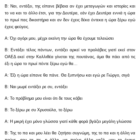
Β: Ναι, εντάξει, της είπανε βέβαια αν έχει μεταγωγών και ιστορίες και
το να και το άλλο έτσι, για την Δευτέρα, εάν έχει Δευτέρα εννιά η ώρα
το πρωί πας δικαστήρια και αν δεν έχεις δέκα έντεκα η ώρα ξέρω εγώ
έχεις φεύγεις.
Α: Όχι αγόρι μου, μέχρι εκείνη την ώρα θα έχουμε τελειώσει
Β: Εντάξει τέλος πάντων, εντάξει αρκεί να προλάβεις γιατί εκεί στον
ΟΑΕΔ εκεί στην Καλλιθέα γίνεται της πουτάνας, άμα θα πάει από τις
έξι η ώρα το πρωί πέντε ξέρω εγώ θα…
Α: Έξι η ώρα είπανε θα πάνε. Θα ξυπνήσω και εγώ ρε Γιώργο, σιγά
Β: Ναι μωρέ εντάξει ρε συ, εντάξει
Α: Το πρόβλημα μου είναι ότι δε τους κόβει
Β: Το ξέρω ρε συ Χρυσούλα, το ξέρω
Α: Η μικρή έχει μόνο γλώσσα γιατί κάθε φορά βγάζει μεγάλη γλώσσα
Β: Της το πα και μου λέει θα ζητήσει συγνώμη, της το πα και η άλλη να
πούμε, σου τα πε, η άλλη, να πούμε άλλη χαζή, μου τα έκανε