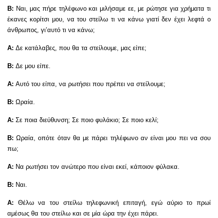
Β:
Ναι, μας πήρε τηλέφωνο και μιλήσαμε εε, με ρώτησε για χρήματα τι
έκανες κορίτσι μου, να του στείλω τι να κάνω γιατί δεν έχει λεφτά ο
άνθρωπος, γι’αυτό τι να κάνω;
Α:
Δε κατάλαβες, που θα τα στείλουμε, μας είπε;
Β:
Δε μου είπε.
Α:
Αυτό του είπα, να ρωτήσει που πρέπει να στείλουμε;
Β:
Ωραία.
Α:
Σε ποια διεύθυνση; Σε ποιο φυλάκιο; Σε ποιο κελί;
Β:
Ωραία, οπότε όταν θα με πάρει τηλέφωνο αν είναι μου πει να σου
πω;
Α:
Να ρωτήσει τον ανώτερο που είναι εκεί, κάποιον φύλακα.
Β:
Ναι.
Α:
Θέλω να του στείλω τηλεφωνική επιταγή, εγώ αύριο το πρωί
αμέσως θα του στείλω και σε μία ώρα την έχει πάρει.