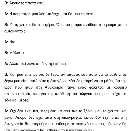
Β:
Άκουσες τίποτα εσυ;
Α:
Η κουμπάρα μου λέει υπάρχει και θα μου το φέρει.
Β:
Υπάρχει και θα στο φέρει; Ότι που μπήκε αντίθετα στο ρεύμα με το
αυτοκίνητο ;
Α:
Ναι.
Β:
Μάλιστα.
Α:
Αλλά εκεί λένε ότι δεν προκύπτει.
Β:
Και μου είπε ρε συ, δε ξέρω αν μπορείς εσύ αυτό να το μάθεις, δε
ξέρω μου είπε αυτό ούτε η δικηγόρος λέει δε μπορεί να το μάθει, ότι την
ώρα που ήταν στη Ανακρίτρια πήγε ένας φάκελος με κούριερ
αστυνομικό, έκτακτο για την υπόθεση του Γιώργου μου, μου το ‘χε πει
εδώ και μέρες.
Α:
Όχι δεν έχει πει, περίμενε να σου πω το ξέρω, μου το χει πει και
μένα. Ακόμα δεν έχει μπει στη δικογραφία, εκτός δεν έχει μπει στη
δικογραφία δε μπορούμε να μάθουμε το περιεχόμενο του, μόνο αν θα
μπει στη δικογραφία θα μάθουμε το περιεχόμενο του.