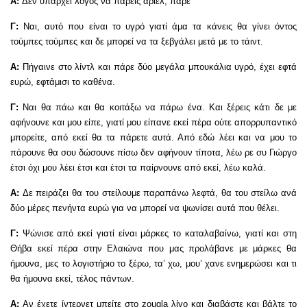
Α:
Δεν υπάρχει λόγος να πάρεις αριελ, πάρε
Γ:
Ναι, αυτό που είναι το υγρό γιατί άμα τα κάνεις θα γίνει όντος
τούμπες τούμπες και δε μπορεί να τα ξεβγάλει μετά με το τάιντ.
Α:
Πήγαινε στο λίντλ και πάρε δύο μεγάλα μπουκάλια υγρό, έχει εφτά
ευρώ, εφτάμισι το καθένα.
Γ:
Ναι θα πάω και θα κοιτάξω να πάρω ένα. Και ξέρεις κάτι δε με
αφήνουνε και μου είπε, γιατί μου είπανε εκεί πέρα ούτε απορρυπαντικό
μπορείτε, από εκεί θα τα πάρετε αυτά. Από εδώ λέει και να μου το
πάρουνε θα σου δώσουνε πίσω δεν αφήνουν τίποτα, λέω ρε συ Γιώργο
έτσι όχι μου λέει έτσι και έτσι τα παίρνουνε από εκεί, λέω καλά.
Α:
Δε πειράζει θα του στείλουμε παραπάνω λεφτά, θα του στείλω ανά
δύο μέρες πενήντα ευρώ για να μπορεί να ψωνίσει αυτά που θέλει.
Γ:
Ψώνισε από εκεί γιατί είναι μάρκες το καταλαβαίνω, γιατί και στη
Θήβα εκεί πέρα στην Ελαιώνα που μας προλάβανε με μάρκες θα
ήμουνα, μες το λογιστήριο το ξέρω, τα’ χω, μου’ χανε ενημερώσει και τι
θα ήμουνα εκεί, τέλος πάντων.
Α:
Αν έχετε ίντερνετ μπείτε στο zougla λίγο και διαβάστε και βάλτε το