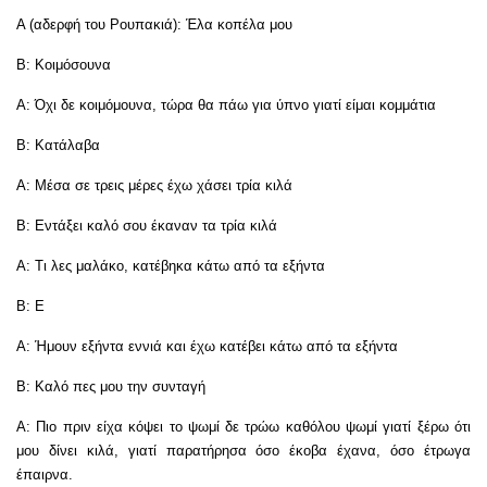
Α (αδερφή του Ρουπακιά): Έλα κοπέλα μου
Β: Κοιμόσουνα
Α: Όχι δε κοιμόμουνα, τώρα θα πάω για ύπνο γιατί είμαι κομμάτια
Β: Κατάλαβα
Α: Μέσα σε τρεις μέρες έχω χάσει τρία κιλά
Β: Εντάξει καλό σου έκαναν τα τρία κιλά
Α: Τι λες μαλάκο, κατέβηκα κάτω από τα εξήντα
Β: Ε
Α: Ήμουν εξήντα εννιά και έχω κατέβει κάτω από τα εξήντα
Β: Καλό πες μου την συνταγή
Α: Πιο πριν είχα κόψει το ψωμί δε τρώω καθόλου ψωμί γιατί ξέρω ότι
μου δίνει κιλά, γιατί παρατήρησα όσο έκοβα έχανα, όσο έτρωγα
έπαιρνα.