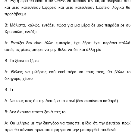
Α: Έξι η ώρα θα είναι στον ΟΑΕΔ να πάρουν την κάρτα ανεργίας σου
και μετά κατευθείαν Εφορεία και μετά κατευθείαν Εφετείο, λογικά θα
προλάβουμε
Β: Μάλιστα, καλώς, εντάξει, τώρα για μια μέρα δε μας πειράζει ρε συ
Χρυσούλα, εντάξει.
Α: Εντάξει δεν είναι άλλη εμπειρία, έχει ζήσει έχει περάσει πολλά
αυτές τις μέρες μπορεί να μην θέλει να δει και άλλη μία
Β: Το ξέρω το ξέρω
Α: Θέλεις να μιλήσεις εσύ εκεί πέρα να τους πεις, θα βάλω το
δικηγόρο, χέστο
Β: Τι
Α: Να τους πεις ότι την Δευτέρα το πρωί (δεν ακούγεται καθαρά)
Β: Δεν άκουσα τίποτα ξανά πες το.
Α: Θα μιλήσω με την δικηγόρο να τους πει η ίδια ότι την Δευτέρα πρωί
πρωί θα κάνουν πρωσοποίηση για να μην μεταφερθεί πουθενά