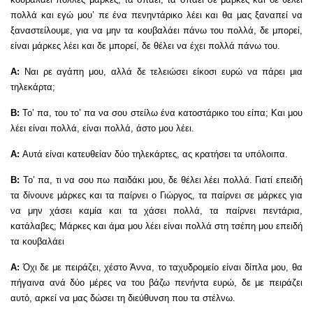
πολλά και εγώ μου’ πε ένα πενηντάρικο λέει και θα μας ξαναπεί να
ξαναστείλουμε, για να μην τα κουβαλάει πάνω του πολλά, δε μπορεί,
είναι μάρκες λέει και δε μπορεί, δε θέλει να έχει πολλά πάνω του.
Α:
Ναι ρε αγάπη μου, αλλά δε τελειώσει είκοσι ευρώ να πάρει μια
τηλεκάρτα;
Β:
Το’ πα, του το’ πα να σου στείλω ένα κατοστάρικο του είπα; Και μου
λέει είναι πολλά, είναι πολλά, άστο μου λέει.
Α:
Αυτά είναι κατευθείαν δύο τηλεκάρτες, ας κρατήσει τα υπόλοιπα.
Β:
Το’ πα, τι να σου πω παιδάκι μου, δε θέλει λέει πολλά. Γιατί επειδή
τα δίνουνε μάρκες και τα παίρνει ο Γιώργος, τα παίρνει σε μάρκες για
να μην χάσει καμία και τα χάσει πολλά, τα παίρνει πεντάρια,
κατάλαβες; Μάρκες και άμα μου λέει είναι πολλά στη τσέπη μου επειδή
τα κουβαλάει
Α:
Όχι δε με πειράζει, χέστο Άννα, το ταχυδρομείο είναι δίπλα μου, θα
πήγαινα ανά δύο μέρες να του βάζω πενήντα ευρώ, δε με πειράζει
αυτό, αρκεί να μας δώσει τη διεύθυνση που τα στέλνω.