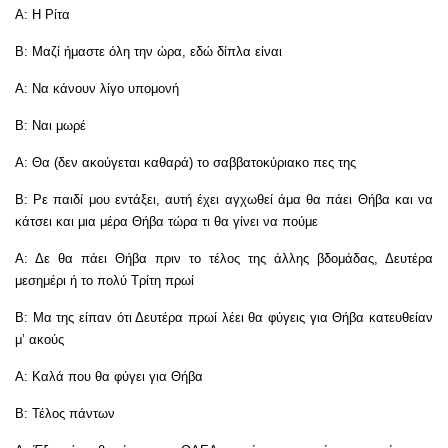
Α: Η Ρίτα
Β: Μαζί ήμαστε όλη την ώρα, εδώ δίπλα είναι
Α: Να κάνουν λίγο υπομονή
Β: Ναι μωρέ
Α: Θα (δεν ακούγεται καθαρά) το σαββατοκύριακο πες της
Β: Ρε παιδί μου εντάξει, αυτή έχει αγχωθεί άμα θα πάει Θήβα και να
κάτσει και μια μέρα Θήβα τώρα τι θα γίνει να πούμε
Α: Δε θα πάει Θήβα πριν το τέλος της άλλης βδομάδας, Δευτέρα
μεσημέρι ή το πολύ Τρίτη πρωί
Β: Μα της είπαν ότι Δευτέρα πρωί λέει θα φύγεις για Θήβα κατευθείαν
μ’ ακούς
Α: Καλά που θα φύγει για Θήβα
Β: Τέλος πάντων