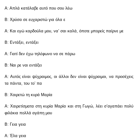
Α: Απλά κατάλαβε αυτό που σου λέω
Β: Χρύσα σε ευχαριστώ για όλα ε
Α: Και εγώ καρδούλα μου, να’ σαι καλά, όποτε μπορείς παίρνε με
Β: Εντάξει, εντάξει
Α: Γιατί δεν έχω τηλέφωνο να σε πάρω
Β: Ναι ρε ναι εντάξει
Α: Αυτός είναι ψύχραιμος, οι άλλοι δεν είναι ψύχραιμοι, να προσέχεις
τα πάντα, του το’ πα
Β: Χαιρετώ τη κυρά Μαρία
Α: Χαιρετίσματα στη κυρία Μαρία και στη Γωγώ, λέει σ’αγαπάει πολύ
φιλάκια πολλά αγάπη μου
Β: Γεια γεια
Α: Έλα γεια