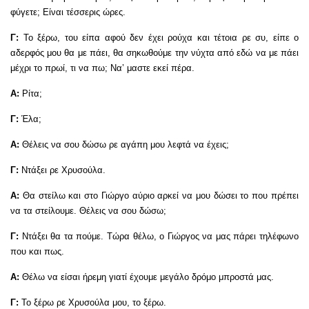
φύγετε; Είναι τέσσερις ώρες.
Γ:
Το ξέρω, του είπα αφού δεν έχει ρούχα και τέτοια ρε συ, είπε ο
αδερφός μου θα με πάει, θα σηκωθούμε την νύχτα από εδώ να με πάει
μέχρι το πρωί, τι να πω; Να’ μαστε εκεί πέρα.
Α:
Ρίτα;
Γ:
Έλα;
Α:
Θέλεις να σου δώσω ρε αγάπη μου λεφτά να έχεις;
Γ:
Ντάξει ρε Χρυσούλα.
Α:
Θα στείλω και στο Γιώργο αύριο αρκεί να μου δώσει το που πρέπει
να τα στείλουμε. Θέλεις να σου δώσω;
Γ:
Ντάξει θα τα πούμε. Τώρα θέλω, ο Γιώργος να μας πάρει τηλέφωνο
που και πως.
Α:
Θέλω να είσαι ήρεμη γιατί έχουμε μεγάλο δρόμο μπροστά μας.
Γ:
Το ξέρω ρε Χρυσούλα μου, το ξέρω.