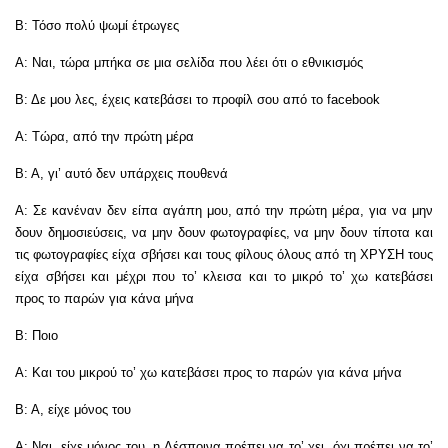
Β: Τόσο πολύ ψωμί έτρωγες
Α: Ναι, τώρα μπήκα σε μια σελίδα που λέει ότι ο εθνικισμός
Β: Δε μου λες, έχεις κατεβάσει το προφίλ σου από το facebook
Α: Τώρα, από την πρώτη μέρα
Β: Α, γι’ αυτό δεν υπάρχεις πουθενά
Α: Σε κανέναν δεν είπα αγάπη μου, από την πρώτη μέρα, για να μην
δουν δημοσιεύσεις, να μην δουν φωτογραφίες, να μην δουν τίποτα και
τις φωτογραφίες είχα σβήσει και τους φίλους όλους από τη ΧΡΥΣΗ τους
είχα σβήσει και μέχρι που το’ κλεισα και το μικρό το’ χω κατεβάσει
προς το παρών για κάνα μήνα
Β: Ποιο
Α: Και του μικρού το’ χω κατεβάσει προς το παρών για κάνα μήνα
Β: Α, είχε μόνος του
Α: Ναι, είχε μόνος του, η Δέσποινα πρέπει να το’ χει, όχι πρέπει να το’