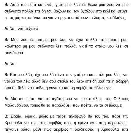
Β:
Αυτό του είπα και εγώ, γιατί μου λέει δε θέλω μου λέει να μου
στέλνεται πολλά επειδή τον βάζουν και τον βγάζουν στο κελί και φεύγει
με τις μάρκες επάνω του για να μην του πάρουν τα λεφτά, κατάλαβες;
Α:
Ναι, ναι το ξέρω.
Β:
Μου λέει δε μπορώ μου λέει να έχω πολλά στη τσέπη μου,
καλύτερα μη μου στέλνεται λέει πολλά, γιατί τα σπάω μου λέει σε
πεντάευρα.
Α:
Ναι
Β:
Και μου λέει, όχι μου λέει ένα πενηντάρικο και πάλι μου λέει, ναι
ντάξει του λέω αλλά δεν σου στειλα του λέω επειδή μου’ πε η αδερφή
σου ότι θέλει να στείλει η γυναίκα και μη νομίζει ότι θέλω εγώ.
Α:
Μα του είπα, ναι ρε αγάπη μου να του στείλεις στις Φυλακές
Μαλανδρίνου, ποιος θα τα παραλάβει, που πρέπει να τα στείλουμε;
Β:
Ωραία, ωραία, μόλις με πάρει τηλέφωνό θα του πω, πάρε την
Χρυσούλα να της πεις ακριβώς που, ή εμένα εν πάση περιπτώσει,
πήγαινε ρώτα, μάθε πως ακριβώς τι διαδικασία, η Χρυσούλα είπε