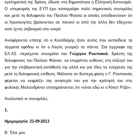
εγκληματική της δράση, έδωσε στη δημοσιότητα η Ελληνική Αστυνομία.
Ο υπερκοριός της ΕΥΠ έχει καταγράψει πολύ σημαντικές συνομιλίες
και μετά τη δολοφονία του Παύλου Φύσσα οι οποίες αποδεικνύουν ότι
οι Χρυσαυγίτες βρίσκονταν σε πανικό κι από την άλλη δεν έδειχναν
ούτε ίχνος σεβασμού στο νεκρό.
Αναφέρονται επίσης ότι ο Κασιδιάρης ήταν αυτός που εκπαίδευε τα
τάγματα εφόδου κι ότι ο Λαγός γνώριζε τα πάντα. Σ
τα έγγραφα της
ΕΛ.ΑΣ. περιέχεται συνομιλία του
Γιώργου Ρουπακιά
, δράστη της
δολοφονίας του Παύλου Φύσσα, να επιρρίπτει ευθύνες στη σύζυγό του
για την επιβαρυντική κατάθεσή της αλλά και για όλες τις ενέργειές της
μετά τη δολοφονική επίθεση. Μάλιστα σε δεύτερη φάση ο Γ. Ρουπακιάς
φέρεται να εκφράζει την ανησυχία του για την κράτησή του στις
φυλακές Μαλανδρίνου επισημαίνοντας ότι
«είναι εδώ κι ο Άλκετ Ριζάι»
.
Αναλυτικά οι συνομιλίες:
1.
Ημερομηνία: 21-09-2013
Β: Έλα μου