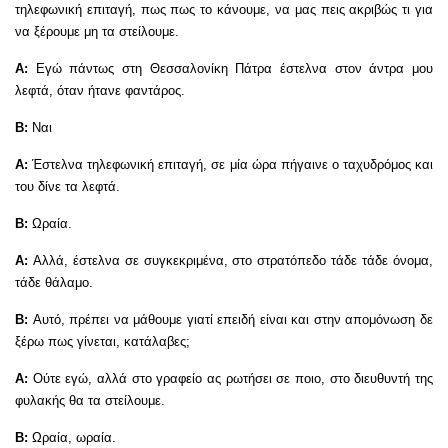
τηλεφωνική επιταγή, πως πως το κάνουμε, να μας πεις ακριβώς τι για
να ξέρουμε μη τα στείλουμε.
Α:
Εγώ πάντως στη Θεσσαλονίκη Πάτρα έστελνα στον άντρα μου
λεφτά, όταν ήτανε φαντάρος.
Β:
Ναι
Α:
Έστελνα τηλεφωνική επιταγή, σε μία ώρα πήγαινε ο ταχυδρόμος και
του δίνε τα λεφτά.
Β:
Ωραία.
Α:
Αλλά, έστελνα σε συγκεκριμένα, στο στρατόπεδο τάδε τάδε όνομα,
τάδε θάλαμο.
Β:
Αυτό, πρέπει να μάθουμε γιατί επειδή είναι και στην απομόνωση δε
ξέρω πως γίνεται, κατάλαβες;
Α:
Ούτε εγώ, αλλά στο γραφείο ας ρωτήσει σε ποιο, στο διευθυντή της
φυλακής θα τα στείλουμε.
Β:
Ωραία, ωραία.