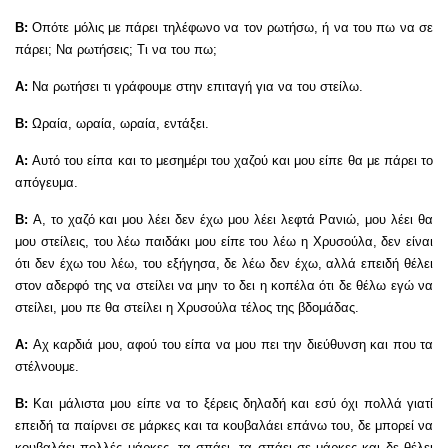
Β:
Οπότε μόλις με πάρει τηλέφωνο να τον ρωτήσω, ή να του πω να σε
πάρει; Να ρωτήσεις; Τι να του πω;
Α:
Να ρωτήσει τι γράφουμε στην επιταγή για να του στείλω.
Β:
Ωραία, ωραία, ωραία, εντάξει.
Α:
Αυτό του είπα και το μεσημέρι του χαζού και μου είπε θα με πάρει το
απόγευμα.
Β:
Α, το χαζό και μου λέει δεν έχω μου λέει λεφτά Ρανιώ, μου λέει θα
μου στείλεις, του λέω παιδάκι μου είπε του λέω η Χρυσούλα, δεν είναι
ότι δεν έχω του λέω, του εξήγησα, δε λέω δεν έχω, αλλά επειδή θέλει
στον αδερφό της να στείλει να μην το δει η κοπέλα ότι δε θέλω εγώ να
στείλει, μου πε θα στείλει η Χρυσούλα τέλος της βδομάδας.
Α:
Αχ καρδιά μου, αφού του είπα να μου πει την διεύθυνση και που τα
στέλνουμε.
Β:
Και μάλιστα μου είπε να το ξέρεις δηλαδή και εσύ όχι πολλά γιατί
επειδή τα παίρνει σε μάρκες και τα κουβαλάει επάνω του, δε μπορεί να
κουβαλάει πολλές μάρκες, τα σπάει, τα σπάει σε μάρκες και δε θέλει