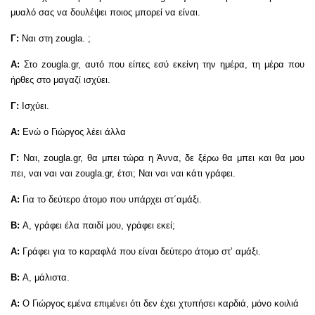
μυαλό σας να δουλέψει ποιος μπορεί να είναι.
Γ:
Ναι στη zougla. ;
Α:
Στο zougla.gr, αυτό που είπες εσύ εκείνη την ημέρα, τη μέρα που
ήρθες στο μαγαζί ισχύει.
Γ:
Ισχύει.
Α:
Ενώ ο Γιώργος λέει άλλα
Γ:
Ναι, zougla.gr, θα μπει τώρα η Άννα, δε ξέρω θα μπει και θα μου
πει, ναι ναι ναι zougla.gr, έτσι; Ναι ναι ναι κάτι γράφει.
Α:
Για το δεύτερο άτομο που υπάρχει στ΄αμάξι.
Β:
Α, γράφει έλα παιδί μου, γράφει εκεί;
Α:
Γράφει για το καραφλά που είναι δεύτερο άτομο στ’ αμάξι.
Β:
Α, μάλιστα.
Α:
Ο Γιώργος εμένα επιμένει ότι δεν έχει χτυπήσει καρδιά, μόνο κοιλιά