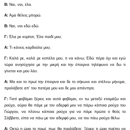
Β:
Ναι, ναι, έλα.
Α:
Άμα θέλεις μπορώ.
Β:
Ναι, ναι εδώ εδώ.
Γ:
Έλα ρε κορίτσι; Έλα παιδί μου;
Α:
Τι κάνεις καρδούλα μου;
Γ:
Καλά ρε, καλά ρε κοπέλα μου, τι να κάνω; Εδώ πέρα όχι και εγώ
τώρα ανησύχησα με την μικρή και την έπαιρνα τηλέφωνο να δω τι
γίνεται και μου λέει.
Α:
Μα και το πρωί την έπαιρνα και δε το σήκωνε και στέλνω μήνυμα,
προλάβατε απ’ του πατέρα μου και δε μου απάντησε.
Γ:
Γιατί φοβάμαι ξέρεις και αυτά φοβάμαι, εν τω μεταξύ ετοιμάζω και
ρούχα, αύριο θα πάμε με τον αδερφό μου να πάρω κάποια ρούχα του
Γιώργου, να πλύνω κάποια ρούχα για να πάμε πρώτα ο θεός το
Σάββατο, είπα να πάω με τον αδερφό μου, να του πάω ρούχα θέλω
Α:
Οκτώ η ώρα το πρωί, πως θα προλάβετε; Ξέρεις τι ώρα πρέπει να