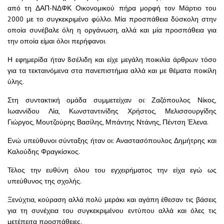
από τη ΔΑΠ-ΝΔΦΚ Οικονομικού πήρα μορφή τον Μάρτιο του
2000 με το συγκεκριμένο φύλλο. Μία προσπάθεια δύσκολη στην
οποία συνέβαλε όλη η οργάνωση, αλλά και μία προσπάθεια για
την οποία είμαι όλοι περήφανοι.
Η εφημερίδα ήταν 8σέλιδη και είχε μεγάλη ποικιλία άρθρων τόσο
για τα τεκταινόμενα στα πανεπιστήμια αλλά και με θέματα ποικίλη
ύλης.
Στη συντακτική ομάδα συμμετείχαν οι: Ζαζόπουλος Νίκος,
Ιωαννίδου Λία, Κωνσταντινίδης Χρήστος, Μελισσουργίδης
Γιώργος, Μουτζούρης Βασίλης, Μπάντης Ντάνης, Πέντση Έλενα.
Ενώ υπεύθυνοι σύνταξης ήταν οι: Αναστασόπουλος Δημήτρης και
Καλούδης Φραγκίσκος.
Τέλος την ευθύνη όλου του εγχειρήματος την είχα εγώ ως
υπεύθυνος της σχολής.
Ξενύχτια, κούραση αλλά πολύ μεράκι και αγάπη έθεσαν τις βάσεις
για τη συνέχεια του συγκεκριμένου εντύπου αλλά και όλες τις
μετέπειτα προσπάθειες.