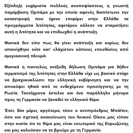
Εξέπληξε ευχάριστα πολλούς ανυποψίαστους η γνωστή
παρέμβαση Ομπάμα με την οποία αφενός διαπίστωνε την
καταστροφή που έχουν επιφέρει στην Ελλάδα τα
προγράμματα λιτότητας, αφετέρου κάλεσε να σταματήσει
αυτή η λιτότητα και να επιδιωχθεί η ανάπτυξη.
Φυσικά δεν είπε πως θα γίνει ανάπτυξη και κυρίως δεν
υπαινίχθηκε ούτε κατ’ ελάχιστον κάποιες επενδύσεις από
αμερικανική πλευρά.
Φυσικά η παντελώς ανέξοδη δήλωση Ομπάμα για δήθεν
τερματισμό της λιτότητας στην Ελλάδα είχε ως βασικό στόχο
να βραχυκυκλώσει την ελληνική κυβέρνηση και να την
αποκόψει ηθικά από το ενδεχόμενο προσέγγισης με τη
Ρωσία. Ταυτόχρονα έστελνε και ένα παράλληλο μήνυμα
προς τη Γερμανία να ξαναδεί το ελληνικό θέμα.
Έτσι, δύο μέρες αργότερα, τόσο ο αντιπρόεδρος Μπάϊτεν,
όσο και σχετική ανακοίνωση του Λευκού Οίκου, μας είπαν
στην ουσία ότι το θέμα μας είναι εσωτερικό της Ευρωζώνης
και μας καλούσαν να τα βρούμε με τη Γερμανία.