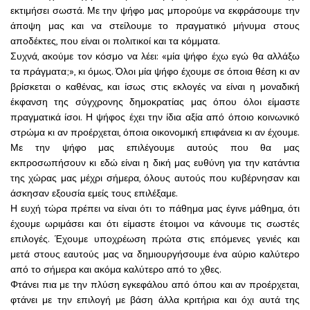
εκτιμήσει σωστά. Με την ψήφο μας μπορούμε να εκφράσουμε την
άποψη μας και να στείλουμε το πραγματικό μήνυμα στους
αποδέκτες, που είναι οι πολιτικοί και τα κόμματα.
Συχνά, ακούμε τον κόσμο να λέει: «μία ψήφο έχω εγώ θα αλλάξω
τα πράγματα;», κι όμως. Όλοι μία ψήφο έχουμε σε όποια θέση κι αν
βρίσκεται ο καθένας, και ίσως στις εκλογές να είναι η μοναδική
έκφανση της σύγχρονης δημοκρατίας μας όπου όλοι είμαστε
πραγματικά ίσοι. Η ψήφος έχει την ίδια αξία από όποιο κοινωνικό
στρώμα κι αν προέρχεται, όποια οικονομική επιφάνεια κι αν έχουμε.
Με την ψήφο μας επιλέγουμε αυτούς που θα μας
εκπροσωπήσουν κι εδώ είναι η δική μας ευθύνη για την κατάντια
της χώρας μας μέχρι σήμερα, όλους αυτούς που κυβέρνησαν και
άσκησαν εξουσία εμείς τους επιλέξαμε.
Η ευχή τώρα πρέπει να είναι ότι το πάθημα μας έγινε μάθημα, ότι
έχουμε ωριμάσει και ότι είμαστε έτοιμοι να κάνουμε τις σωστές
επιλογές. Έχουμε υποχρέωση πρώτα στις επόμενες γενιές και
μετά στους εαυτούς μας να δημιουργήσουμε ένα αύριο καλύτερο
από το σήμερα και ακόμα καλύτερο από το χθες.
Φτάνει πια με την πλύση εγκεφάλου από όπου και αν προέρχεται,
φτάνει με την επιλογή με βάση άλλα κριτήρια και όχι αυτά της