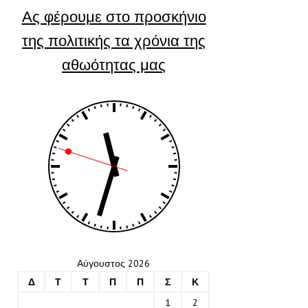
Ας φέρουμε στο προσκήνιο
της πολιτικής τα χρόνια της
αθωότητας μας
Αύγουστος 2026
Δ
Τ
Τ
Π
Π
Σ
Κ
1
2