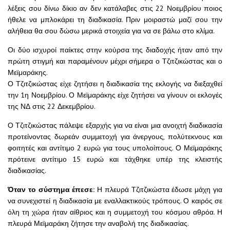
λέξεις σου δίνω δίκιο αν δεν κατάλαβες στις 22 Νοεμβρίου ποιος
ήθελε να μπλοκάρει τη διαδικασία. Πριν μοιραστώ μαζί σου την
αλήθεια θα σου δώσω μερικά στοιχεία για να σε βάλω στο κλίμα.
Οι δύο ισχυροί παίκτες στην κούρσα της διαδοχής ήταν από την
πρώτη στιγμή και παραμένουν μέχρι σήμερα ο Τζιτζικώστας και ο
Μεϊμαράκης.
Ο Τζιτζικώστας είχε ζητήσει η διαδικασία της εκλογής να διεξαχθεί
την 1η Νοεμβρίου. Ο Μεϊμαράκης είχε ζητήσει να γίνουν οι εκλογές
της ΝΔ στις 22 Δεκεμβρίου.
Ο Τζιτζικώστας πάλεψε εξαρχής για να είναι μια ανοιχτή διαδικασία
προτείνοντας δωρεάν συμμετοχή για άνεργους, πολύτεκνους και
φοιτητές και αντίτιμο 2 ευρώ για τους υπολοίπους. Ο Μεϊμαράκης
πρότεινε αντίτιμο 15 ευρώ και τάχθηκε υπέρ της κλειστής
διαδικασίας.
Όταν το σύστημα έπεσε:
Η πλευρά Τζιτζικώστα έδωσε μάχη για
να συνεχιστεί η διαδικασία με εναλλακτικούς τρόπους. Ο καιρός σε
όλη τη χώρα ήταν αίθριος και η συμμετοχή του κόσμου αθρόα. Η
πλευρά Μεϊμαράκη ζήτησε την αναβολή της διαδικασίας.