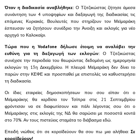
Όταν η διαδικασία αναβλήθηκε:
Ο Τζιτζικώστας ζήτησε άμεσα
συνάντηση των 4 υποψηφίων και διεξαγωγή της διαδικασίας τις
επόμενες Κυριακές. Βουλευτές που στηρίζουν τον Μεϊμαράκη
έσπευσαν να ζητήσουν συνέδριο την Άνοιξη και εκλογές για νέο
αρχηγό το Καλοκαίρι.
Τώρα που η Vodafone δήλωσε έτοιμη να αναλάβει την
ευθύνη για τη διεξαγωγή των εκλογών:
Ο Τζιτζικώστας
συνέχισε την περιοδεία του θεωρώντας δεδομένη ως ημερομηνία
εκλογών τη 13η Δεκεμβρίου. Η πλευρά Μεϊμαράκη δεν δίνει το
παρών στην ΚΕΦΕ και προσπαθεί με επιστολές να καθυστερήσει
τη διαδικασία.
Οι ίδιες εταιρείες δημοσκοπήσεων που σου είπαν ότι ο
Μεϊμαράκης θα κερδίσει τον Τσίπρα στις 21 Σεπτεμβρίου
φρόντισαν να σε διαφωτίσουν και πάλι λέγοντας σου ότι ο
Μεϊμαράκης στις εκλογές της ΝΔ θα σαρώσει με ποσοστά κοντά
στο 70%. Αν τους πιστεύεις σταμάτα το διάβασμα εδώ.
Επειδή νιώθεις ότι σε κοροϊδεύουν θα σου πω μια αλήθεια:
Σε
κοροϊδεύουν!