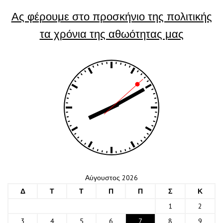
Ας φέρουμε στο προσκήνιο της πολιτικής
τα χρόνια της αθωότητας μας
Αύγουστος 2026
Δ
Τ
Τ
Π
Π
Σ
Κ
1
2
3
4
5
6
7
8
9