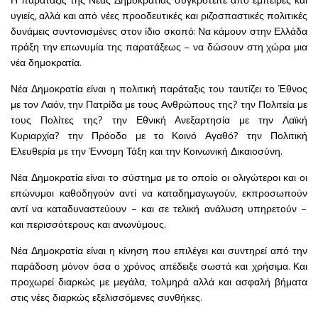
υγιείς, αλλά και από νέες προοδευτικές και ριζοσπαστικές πολιτικές
δυνάμεις συντονισμένες στον ίδιο σκοπό: Να κάμουν στην Ελλάδα
πράξη την επωνυμία της παρατάξεως – να δώσουν στη χώρα μια
νέα δημοκρατία.
Νέα Δημοκρατία είναι η πολιτική παράταξις του ταυτίζει το Έθνος
με τον Λαόν, την Πατρίδα με τους Ανθρώπους της? την Πολιτεία με
τους Πολίτες της? την Εθνική Ανεξαρτησία με την Λαϊκή
Κυριαρχία? την Πρόοδο με το Κοινό Αγαθό? την Πολιτική
Ελευθερία με την Έννομη Τάξη και την Κοινωνική Δικαιοσύνη.
Νέα Δημοκρατία είναι το σύστημα με το οποίο οι ολιγώτεροι και οι
επώνυμοι καθοδηγούν αντί να καταδημαγωγούν, εκπροσωπούν
αντί να καταδυναστεύουν – και σε τελική ανάλυση υπηρετούν –
και περισσότερους και ανωνύμους.
Νέα Δημοκρατία είναι η κίνηση που επιλέγει και συντηρεί από την
παράδοση μόνον όσα ο χρόνος απέδειξε σωστά και χρήσιμα. Και
προχωρεί διαρκώς με μεγάλα, τολμηρά αλλά και ασφαλή βήματα
στις νέες διαρκώς εξελισσόμενες συνθήκες.