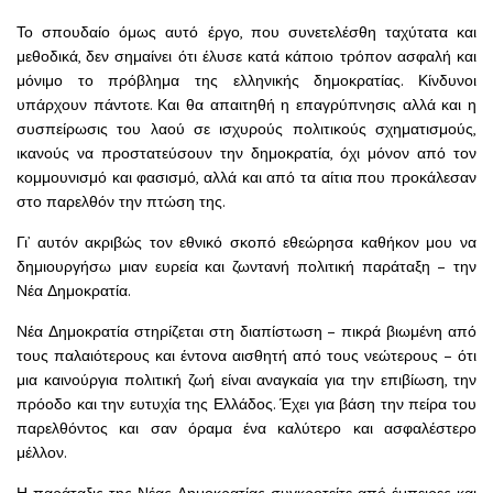
Το σπουδαίο όμως αυτό έργο, που συνετελέσθη ταχύτατα και
μεθοδικά, δεν σημαίνει ότι έλυσε κατά κάποιο τρόπον ασφαλή και
μόνιμο το πρόβλημα της ελληνικής δημοκρατίας. Κίνδυνοι
υπάρχουν πάντοτε. Και θα απαιτηθή η επαγρύπνησις αλλά και η
συσπείρωσις του λαού σε ισχυρούς πολιτικούς σχηματισμούς,
ικανούς να προστατεύσουν την δημοκρατία, όχι μόνον από τον
κομμουνισμό και φασισμό, αλλά και από τα αίτια που προκάλεσαν
στο παρελθόν την πτώση της.
Γι’ αυτόν ακριβώς τον εθνικό σκοπό εθεώρησα καθήκον μου να
δημιουργήσω μιαν ευρεία και ζωντανή πολιτική παράταξη – την
Νέα Δημοκρατία.
Νέα Δημοκρατία στηρίζεται στη διαπίστωση – πικρά βιωμένη από
τους παλαιότερους και έντονα αισθητή από τους νεώτερους – ότι
μια καινούργια πολιτική ζωή είναι αναγκαία για την επιβίωση, την
πρόοδο και την ευτυχία της Ελλάδος. Έχει για βάση την πείρα του
παρελθόντος και σαν όραμα ένα καλύτερο και ασφαλέστερο
μέλλον.
Η παράταξις της Νέας Δημοκρατίας συγκροτείτε από έμπειρες και