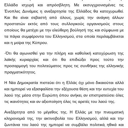
Ελλάδα ισχυρή και απρόσβλητη. Με εκσυγχρονισμένες τις
Ένοπλες Δυνάμεις η ανεξαρτησία της Ελλάδος θα κατοχυρωθεί.
Και θα είναι σεβαστή από όλους, χωρίς την ανάγκη άλλων
προστατών εκτός από τους συλλογικούς οργανισμούς στους
οποίους θα μετέχει με την ελεύθερη βούλησή της και σύμφωνα με
τα πάγια συμφέροντα του Ελληνισμού, στα οποία περιλαμβάνεται
και η μοίρα της Κύπρου.
-Ότι θα αγωνισθεί για την πλήρη και καθολική κατοχύρωση της
λαϊκής κυριαρχίας και ότι θα επιδιώξει προς τούτο την
προσαρμογή του πολιτεύματος προς τις συνθήκες της ελληνικής
πραγματικότητος.
Η Νέα Δημοκρατία πιστεύει ότι η Ελλάς όχι μόνο δικαιούται αλλά
και ημπορεί να εξασφαλίσει την εξέχουσα θέση και την ευτυχία του
λαού της μέσα στην Ευρώπη όπου ανήκει, αν επιστρατεύσει όλες
τις ικανότητες και αν αξιοποίηση όλες τις αρετές του λαού της.
Ανεξάρτητα από το μέγεθος της. Η Ελλάς με την πνευματική
κληρονομιά της, την ακτινοβολία του Ελληνισμού, αλλά και την
ζωντάνια του λαού της ημπορεί να συμβάλει πολιτικά, ηθικά και