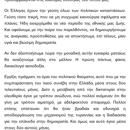
Οι Έλληνες έχουν την γεύση όλων των πολιτικών καταστάσεων.
Γεύση τόσο πικρή, που να μη συγχωρεί καινούργια σφάλματα και
πλάνες. Ήδη εισερχόμεθα σε νέα περίοδο της εθνικής μας ζωής.
Και οφείλουμε, με την πείρα του παρελθόντος, να δημιουργήσουμε
τις αναγκαίες προϋποθέσεις για να αποκτήσωμε, επί τέλους, μίαν
υγιά και βιώσιμη δημοκρατία.
Αν δεν αξιοποιήσωμε τώρα την μοναδική αυτήν ευκαιρία, ματαίως
θα αναζητούμε άλλη στο μέλλον. Η πρώτη πάντως φάσις
δικαιολογεί αισιοδοξία.
Εγγίζει, πράγματι, τα όρια του πολιτικού θαύματος αυτό που με την
συμπαράσταση του λαού συνέβη στην Ελλάδα, μέσα στους δύο
τελευταίους μήνες. Διότι η μετάβαση από την δικτατορία στην
ελευθερία έγινε με τρόπον ανώδυνο, ενώ πολλοί ανέμεναν ότι θα
γίνη με τρόπον αιματηρό, με αδελφοκτόνο σπαραγμό. Πολλοί
επίσης επίστευαν ότι θα ήταν βραδεία και οδυνηρά η
αποδιοργάνωση του μηχανισμού της τυραννίας και η διαδικασία
για την επάνοδο στην δημοκρατία. Και όμως και αυτό έγινε μέσα
στους δύο αυτούς μήνες.