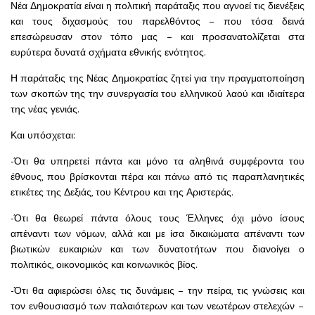
Νέα Δημοκρατία είναι η πολιτική παράταξις που αγνοεί τις διενέξεις
και τους διχασμούς του παρελθόντος – που τόσα δεινά
επεσώρευσαν στον τόπο μας – και προσανατολίζεται στα
ευρύτερα δυνατά σχήματα εθνικής ενότητος.
Η παράταξις της Νέας Δημοκρατίας ζητεί για την πραγματοποίηση
των σκοπών της την συνεργασία του ελληνικού λαού και ιδιαίτερα
της νέας γενιάς.
Και υπόσχεται:
-Ότι θα υπηρετεί πάντα και μόνο τα αληθινά συμφέροντα του
έθνους, που βρίσκονται πέρα και πάνω από τις παραπλανητικές
ετικέτες της Δεξιάς, του Κέντρου και της Αριστεράς.
-Ότι θα θεωρεί πάντα όλους τους Έλληνες όχι μόνο ίσους
απέναντι των νόμων, αλλά και με ίσα δικαιώματα απέναντι των
βιωτικών ευκαιριών και των δυνατοτήτων που διανοίγει ο
πολιτικός, οικονομικός και κοινωνικός βίος.
-Ότι θα αφιερώσει όλες τις δυνάμεις – την πείρα, τις γνώσεις και
τον ενθουσιασμό των παλαιότερων και των νεωτέρων στελεχών –