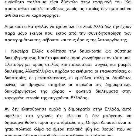
ευαίσθητο πολίτευμα είναι δύσκολο στην εφαρμογή του. Και
προϋποθέτει ειδικές συνθήκες, χωρίς τις οποίες δεν ημπορεί να
ανθίσει και να καρποφορήσει.
Δημοκρατία θα ήθελαν να έχουν όλοι οι λαοί. Αλλά δεν την έχουν
παρά μόνο εκείνοι που, εκτός από την συνειδητοποίηση των
προτερημάτων της, σέβονται και τους όρους της λειτουργίας της.
Η Νεωτέρα Ελλάς υιοθέτησε την δημοκρατία ως σύστημα
διακυβερνήσεως. Και ήτο φυσικόν, αφού γεννήθηκε στον τόπο μας.
Ελειτούργησε όμως ατελώς και παρουσίασε συχνές και μακρές
διαλείψεις. Αλλεπάλληλα υπήρξαν τα κινήματα, οι επαναστάσεις, οι
δικτατορίες, οι μεταπολιτεύσεις, οι εμφύλιοι πόλεμοι. Αντιθέτως
ολίγες και βραχείες υπήρξαν αι περίοδοι της δημοκρατικής
διακυβερνήσεως της χώρας – φωτεινά διαλείμματα στην
ταραγμένη ιστορία της συγχρόνου Ελλάδος.
Αν δεν ελειτούργησε ομαλά η δημοκρατία στην Ελλάδα, αυτό
οφείλεται στο γεγονός ότι έλειψαν ή δεν μπόρεσαν να
δημιουργηθούν οι όροι της υπάρξεώς της. Οι όροι Δε αυτοί είναι το
ήπιο πολιτικό κλίμα, τα ήμερα πολιτικά ήθη και θεσμοί που να
προσαρμώζονται στις ιδιαίτερες συνθήκες του τόπου μας.