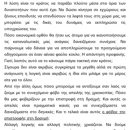
Η λύση είναι το κράτος να
παράξει πλούτο μέσα στα όρια των
δυνατοτήτων που αυτό έχει. Να δώσει κίνητρα σε εγχώριους και
ξένους επενδυτές να επενδύσουν τα λεφτά τους στη χώρα μας, να
μπορέσει με τις δικές του δυνάμεις να εκπληρώσει τις
υποχρεώσεις του.
Πόσο οικονομικά ορθόν θα ήταν ως άτομα για να ικανοποιήσουμε
τις καταναλωτικές μας ανάγκες δανειζόμενοι συνέχεια; Να
παίρνουμε νέα δάνεια για να αποπληρώσουμε τα προηγούμενα
οδηγούμενοι σε έναν αέναο φαύλο κύκλο; Η απάντηση προφανής.
Γιατί, λοιπόν, αυτό να το κάνουμε πάγια τακτική σαν κράτος;
Σίγουρα δεν είναι ακριβώς συγκρίσιμα τα μεγέθη αλλά σε πρώτη
ανάγνωση η λογική είναι ακριβώς η ίδια είτε μιλάμε για το μέρος
είτε για το όλον.
Από την άλλη όμως πόσο μπορούμε να αντέξουμε σαν λαός να
ζούμε με το συνεχόμενο φόβο της απειλής της χρεοκοπίας; Πόσο
θα μας φοβερίζουν με την επιστροφή στη δραχμή; Και αυτές οι
απειλές είναι πραγματικά ικανές για να συνεχιζόμαστε να
δανειζόμαστε στο διηνεκές; Και τι τελικά είναι αυτός
ο φόβος της
επιστροφής στη δραχμή;
Αλλαγή λογικής και αλλαγή πολιτικής χρειάζεται. Να δούμε