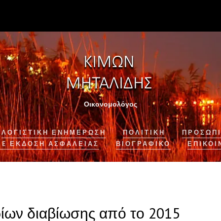
Οικονομολόγος
ΛΟΓΙΣΤΙΚΉ ΕΝΗΜΈΡΩΣΗ
ΠΟΛΙΤΙΚΗ
ΠΡΟΣΩΠΙ
NE ΈΚΔΟΣΗ ΑΣΦΆΛΕΙΑΣ
ΒΙΟΓΡΑΦΙΚΌ
ΕΠΙΚΟΙ
ίων διαβίωσης από το 2015