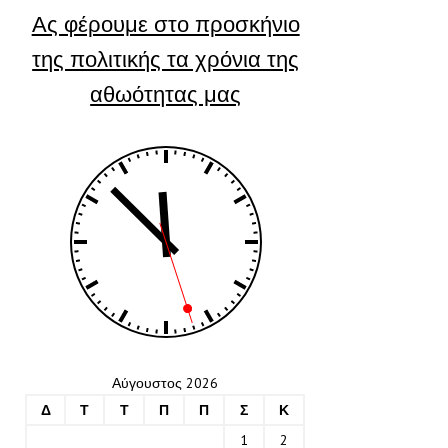
Ας φέρουμε στο προσκήνιο
της πολιτικής τα χρόνια της
αθωότητας μας
Αύγουστος 2026
Δ
Τ
Τ
Π
Π
Σ
Κ
1
2