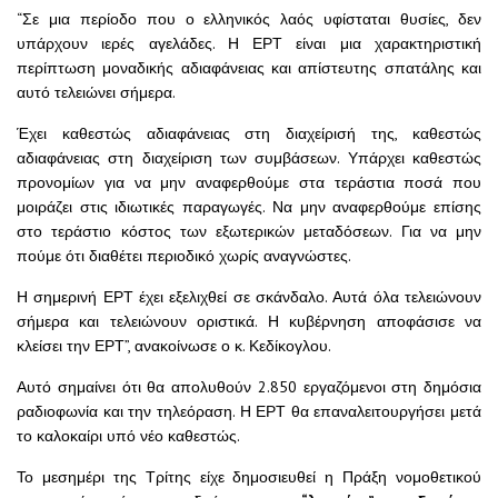
“Σε μια περίοδο που ο ελληνικός λαός υφίσταται θυσίες, δεν
υπάρχουν ιερές αγελάδες. Η ΕΡΤ είναι μια χαρακτηριστική
περίπτωση μοναδικής αδιαφάνειας και απίστευτης σπατάλης και
αυτό τελειώνει σήμερα.
Έχει καθεστώς αδιαφάνειας στη διαχείρισή της, καθεστώς
αδιαφάνειας στη διαχείριση των συμβάσεων. Υπάρχει καθεστώς
προνομίων για να μην αναφερθούμε στα τεράστια ποσά που
μοιράζει στις ιδιωτικές παραγωγές. Να μην αναφερθούμε επίσης
στο τεράστιο κόστος των εξωτερικών μεταδόσεων. Για να μην
πούμε ότι διαθέτει περιοδικό χωρίς αναγνώστες.
Η σημερινή ΕΡΤ έχει εξελιχθεί σε σκάνδαλο. Αυτά όλα τελειώνουν
σήμερα και τελειώνουν οριστικά. Η κυβέρνηση αποφάσισε να
κλείσει την ΕΡΤ”, ανακοίνωσε ο κ. Κεδίκογλου.
Αυτό σημαίνει ότι θα απολυθούν 2.850 εργαζόμενοι στη δημόσια
ραδιοφωνία και την τηλεόραση. Η ΕΡΤ θα επαναλειτουργήσει μετά
το καλοκαίρι υπό νέο καθεστώς.
Το μεσημέρι της Τρίτης είχε δημοσιευθεί η Πράξη νομοθετικού