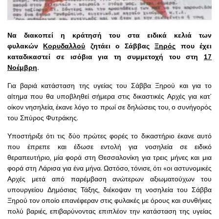
Να διακοπεί η κράτησή του στα ειδικά κελιά των
φυλακών
Κορυδαλλού
ζητάει ο Σάββας
Ξηρός
που έχει
καταδικαστεί σε ισόβια για τη συμμετοχή του στη
17
Νοέμβρη
.
Για βαριά κατάσταση της υγείας του Σάββα Ξηρού και για το
αίτημα που θα υποβληθεί σήμερα στις δικαστικές Αρχές για κατ’
οίκον νησηλεία, έκανε λόγο το πρωί σε δηλώσεις του, ο συνήγορός
του Σπύρος Φυτράκης.
Υποστήριξε ότι τις δύο πρώτες φορές το δικαστήριο έκανε αυτό
που έπρεπε και έδωσε εντολή για νοσηλεία σε ειδικό
θεραπευτήριο, μία φορά στη Θεσσαλονίκη για τρεις μήνες και μια
φορά στη Λάρισα για ένα μήνα. Ωστόσο, τόνισε, ότι «οι αστυνομικές
Αρχές μετά από παρέμβαση ανώτερων αξιωματούχων του
υπουργείου Δημόσιας Τάξης, διέκοψαν τη νοσηλεία του Σάββα
Ξηρού τον οποίο επανέφεραν στις φυλακές με όρους και συνθήκες
πολύ βαριές, επιβαρύνοντας επιπλέον την κατάσταση της υγείας