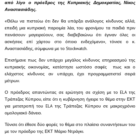
από λίγο ο πρόεδρος της Κυπριακής Δημοκρατίας, Νίκος
Αναστασιάδης.
«Θέλω να πιστεύω ότι δεν θα υπάρξει ανάλογος κίνδυνος αλλά,
επειδή μια κυπριακή παροιμία λέει, του φρονίμου τα παιδιά πριν
πεινάσουν μαγειρεύουν, σας διαβεβαιώνω ότι έγιναν όλες οι
ασκήσεις επί χάρτου στο όποιο ενδεχόμενο», τόνισε ο κ.
Αναστασιάδης, σύμφωνα με το Stockwatch.
Επισήμανε πως δεν υπάρχει μεγάλος κίνδυνος επηρεασμού της
κυπριακής οικονομίας, κατέστησε ωστόσο σαφές πως και ο
ελάχιστος κίνδυνος αν υπάρχει, έχει προγραμματιστεί σειρά
μέτρων.
Ο πρόεδρος απαντώντας σε ερώτηση σε σχέση με το ELA της
Τράπεζας Κύπρου, είπε ότι η κυβέρνηση ήγειρε το θέμα στην ΕΚΤ
για μετατροπή του ELA της Τράπεζας Κύπρου σε μακροχρόνιο
ομολογιακό δάνειο.
Τόνισε ότι έθεσε δύο φορές το θέμα στο πλαίσιο συναντήσεων του
με τον πρόεδρο της ΕΚΤ Μάριο Ντράγκι.