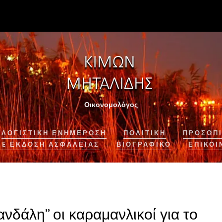
Οικονομολόγος
ΛΟΓΙΣΤΙΚΉ ΕΝΗΜΈΡΩΣΗ
ΠΟΛΙΤΙΚΗ
ΠΡΟΣΩΠΙ
NE ΈΚΔΟΣΗ ΑΣΦΆΛΕΙΑΣ
ΒΙΟΓΡΑΦΙΚΌ
ΕΠΙΚΟΙ
νδάλη” οι καραμανλικοί για το