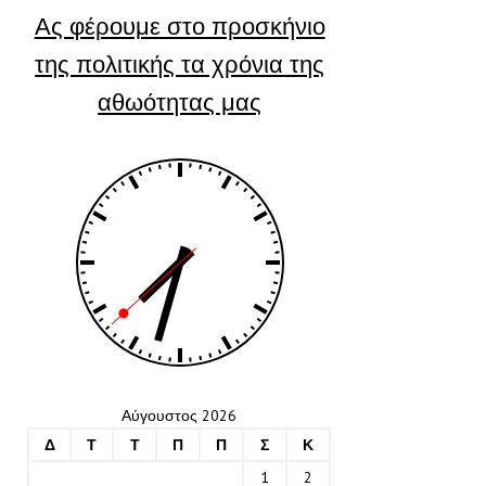
Ας φέρουμε στο προσκήνιο
της πολιτικής τα χρόνια της
αθωότητας μας
Αύγουστος 2026
Δ
Τ
Τ
Π
Π
Σ
Κ
1
2