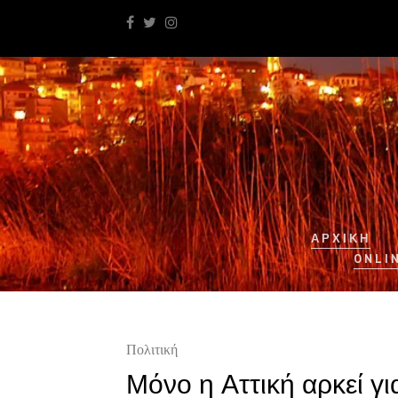
ΑΡΧΙΚΉ
ONLI
Πολιτική
Μόνο η Αττική αρκεί γ