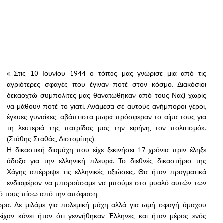
.
«..Στις 10 Ιουνίου 19
44 ο τόπος μας γνώρισε μια από τις
αγριότερες σφαγές που έγιναν ποτέ στον κόσμο. Διακόσιοι
δεκαοχτώ συμπολίτες μας θανατώθηκαν από τους Ναζί χωρίς
να μάθουν ποτέ το γιατί. Ανάμεσα σε αυτούς ανήμποροι γέροι,
έγκυες γυναίκες, αβάπτιστα μωρά πρόσφεραν το αίμα τους για
τη λευτεριά της πατρίδας μας, την ειρήνη, τον πολιτισμό».
(Στάθης Σταθάς, Διστομίτης).
Η δικαστική διαμάχη που είχε ξεκινήσει 17 χρόνια πριν έληξε
άδοξα για την ελληνική πλευρά. Το διεθνές δικαστήριο της
Χάγης απέρριψε τις ελληνικές αξιώσεις. Θα ήταν πραγματικά
ενδιαφέρον να μπορούσαμε να μπούμε στο μυαλό αυτών των
κό τους πίσω από την απόφαση.
ώρα. Δε μιλάμε για πολεμική μάχη αλλά για ωμή σφαγή άμαχου
ίχαν κάνει ήταν ότι γεννήθηκαν Έλληνες και ήταν μέρος ενός