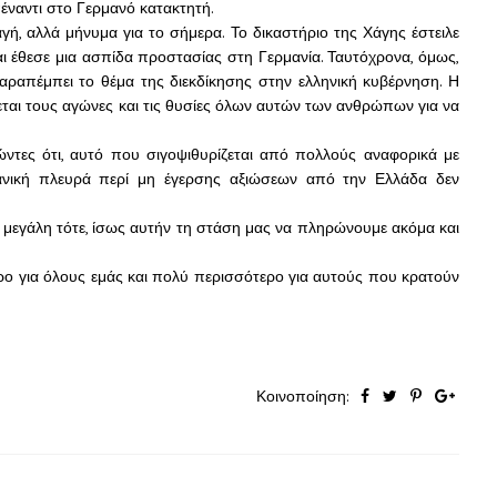
ναντι στο Γερμανό κατακτητή.
αγή, αλλά μήνυμα για το σήμερα. Το δικαστήριο της Χάγης έστειλε
ι έθεσε μια ασπίδα προστασίας στη Γερμανία. Ταυτόχρονα, όμως,
αραπέμπει το θέμα της διεκδίκησης στην ελληνική κυβέρνηση. Η
εται τους αγώνες και τις θυσίες όλων αυτών των ανθρώπων για να
ώντες ότι, αυτό που σιγοψιθυρίζεται από πολλούς αναφορικά με
ανική πλευρά περί μη έγερσης αξιώσεων από την Ελλάδα δεν
 μεγάλη τότε, ίσως αυτήν τη στάση μας να πληρώνουμε ακόμα και
ο για όλους εμάς και πολύ περισσότερο για αυτούς που κρατούν
Κοινοποίηση: