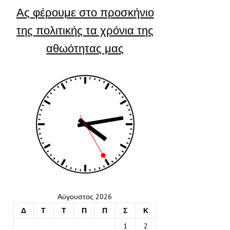
Ας φέρουμε στο προσκήνιο
της πολιτικής τα χρόνια της
αθωότητας μας
Αύγουστος 2026
Δ
Τ
Τ
Π
Π
Σ
Κ
1
2