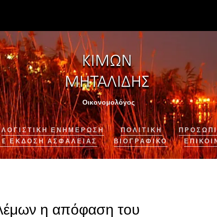
Οικονομολόγος
ΛΟΓΙΣΤΙΚΉ ΕΝΗΜΈΡΩΣΗ
ΠΟΛΙΤΙΚΗ
ΠΡΟΣΩΠΙ
NE ΈΚΔΟΣΗ ΑΣΦΆΛΕΙΑΣ
ΒΙΟΓΡΑΦΙΚΌ
ΕΠΙΚΟΙ
λέμων η απόφαση του