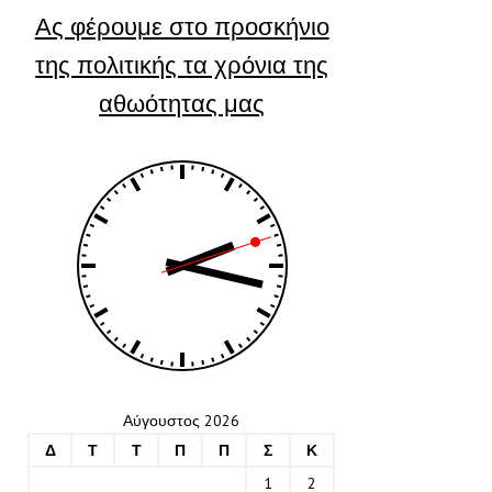
Ας φέρουμε στο προσκήνιο
της πολιτικής τα χρόνια της
αθωότητας μας
Αύγουστος 2026
Δ
Τ
Τ
Π
Π
Σ
Κ
1
2