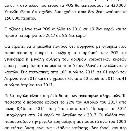
Cardlink στο τέλος του έτους τα POS θα ξεπεράσουν τα 420.000.
Υπενθυμίζεται ότι σχεδόν δύο χρόνια πριν δεν ξεπερνούσαν τα
150.000, περίπου.
Ο τζίρος μέσω των POS ανήλθε το 2016 σε 19 δισ. ευρώ και το
πρώτο τετράμηνο του 2017 σε 5,5 δισ. ευρώ.
Θα πρέπει να σημειωθεί πάντως ότι, σύμφωνα με στοιχεία που
παρουσίασε η εταιρία, η αύξηση του αριθμού των POS και
γενικότερα η μεγάλη αύξηση του αριθμού χρεωστικών καρτών
επέφερε και μείωση του μέσου ποσού συναλλαγής των ελληνικών
καρτών. Στις πιστωτικές από 100 ευρώ το 2013, σε 61 ευρώ τον
Απρίλιο του 2017 και στις χρεωστικές από 60 ευρώ το 2013 σε 41
ευρώ το Απρίλιο του 2017.
Πολύ μεγάλη είναι και η διείσδυση των ανέπαφων πληρωμών. Το
ποσοστό διείσδυσης έφθασε το 22% τον Απρίλιο του 2017 από
μόλις 0,4% το 2014. Το μέσο ποσό από 46 ευρώ το 2014
υποχώρησε στα 24 ευρώ το Απρίλιο του 2017. Οι κλάδοι που
παρουσιάζουν την μεγαλύτερη αύξηση με ποσοστά άνω του 100%
σε ετήσια βάση είναι των κλάδων εστίασης (fast food), σουπερ