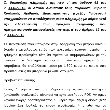
Οι δικαιούχοι πληρωμής της περ. γ’ του
άρθρου 62
του
ν.
4446/2016
, οι οποίοι διαθέτουν τους παρακάτω κύριους
Κωδικούς Αριθμούς Δραστηριότητας (εφεξής Υπόχρεοι),
υποχρεούνται να αποδέχονται μέσα πληρωμής με κάρτα κατά
την ολοκλήρωση των πράξεων πληρωμής που
πραγματοποιούν καταναλωτές της περ. α’ του
άρθρου 62
του
ν.
4446/2016
.
Σε περίπτωση που υπόχρεοι στην εφαρμογή του μέτρου κάνουν
έναρξη επαγγέλματος εντός των τελευταίων τριάντα ημερών της
τρίμηνης προθεσμίας τότε θα πρέπει να συμμορφωθούν με την
αποφαση σε διάστημα τεσσάρων μηνών απο σήμερα. Στους
παραβάτες θα επιβάλλεται πρόστιμο 1.500 ευρώ το οποίο υπο
προυποθέσεις θα μπορεί να μειωθεί στο μισό.
Προβλέπεται επίσης:
Εντός 3 μηνών από την δημοσίευση πρέπει οι υπόχρεοι
(ακολουθεί αναλυτικός πίνακας) να εγκαταστήσουν POS. Αν όμως
κάνουν έναρξη δραστηριότητος 30 μέρες πριν λήξει η διορία (τέλη
Ιουνίου-τέλη Ιουλίο), θα έχουν προθεσμία 4 μηνών για να