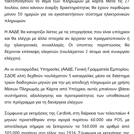
τακτοποιήσουν το θέμα των πληρωμών με κάρτα. Μετά τις 27
Ιουλίου, όσοι κάνουν έναρξη δραστηριότητας θα έχουν περιθώριο
μόνον 30 ημερών για να εγκαταστήσουν σύστημα ηλεκτρονικών
πληρωμών.
Η ΑΑΔΕ θα καταρτίζει λίστες με τις επιχειρήσεις που είναι υπόχρεοι
και θα ελέγχει με άλλα στοιχεία αν άρχισαν να πραγματοποιούν ή
όχι ηλεκτρονικές συναλλαγές. Οι ύποπτες περιπτώσεις θα
δέχονται επίσκεψη ελεγκτών (τουλάχιστον 2 άτομα ανά συνεργείο
ελέγχου).
Αν οι συναρμόδιες Υπηρεσίες (ΑΑΔΕ, Γενική Γραμματεία Εμπορίου,
ΣΔΟΕ κλπ) δεχθούν τουλάχιστον 5 καταγγελίες μέσα σε διάστημα
τριών διαδοχικών μηνών για την μη αποδοχή πληρωμών με χρήση
Μέσων Πληρωμής με Κάρτα από Υπόχρεο, αυτές μπαίνουν (βάσει
συστήματος αξιολόγησης και προτεραιότητος των υποθέσεων)
στο πρόγραμμα για τη διενέργεια ελέγχων.
Σύμφωνα με εκτιμήσεις της Cardlink, στη διάρκεια των τελευταίων 4
μηνών προστέθηκαν στην αγορά περίπου 60.000 νέα POS, με
αποτέλεσμα σήμερα να ξεπερνούν τα 360.000 σε αριθμό από
305.000 περίπου στο τέλος του 2016. Σύμφωνα με εκτιμήσεις της