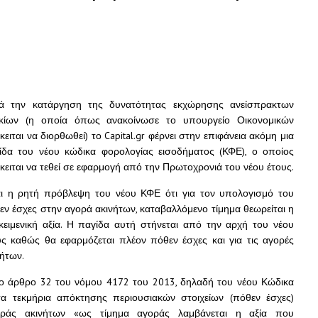
ά την κατάργηση της δυνατότητας εκχώρησης ανείσπρακτων
ικίων (η οποία όπως ανακοίνωσε το υπουργείο Οικονομικών
ειται να διορθωθεί) το Capital.gr φέρνει στην επιφάνεια ακόμη μια
ίδα του νέου κώδικα φορολογίας εισοδήματος (ΚΦΕ), ο οποίος
κειται να τεθεί σε εφαρμογή από την Πρωτοχρονιά του νέου έτους.
αι η ρητή πρόβλεψη του νέου ΚΦΕ ότι για τον υπολογισμό του
εν έσχες στην αγορά ακινήτων, καταβαλλόμενο τίμημα θεωρείται η
ικειμενική αξία. Η παγίδα αυτή στήνεται από την αρχή του νέου
υς καθώς θα εφαρμόζεται πλέον πόθεν έσχες και για τις αγορές
νήτων.
το άρθρο 32 του νόμου 4172 του 2013, δηλαδή του νέου Κώδικα
α τεκμήρια απόκτησης περιουσιακών στοιχείων (πόθεν έσχες)
οράς ακινήτων «ως τίμημα αγοράς λαμβάνεται η αξία που