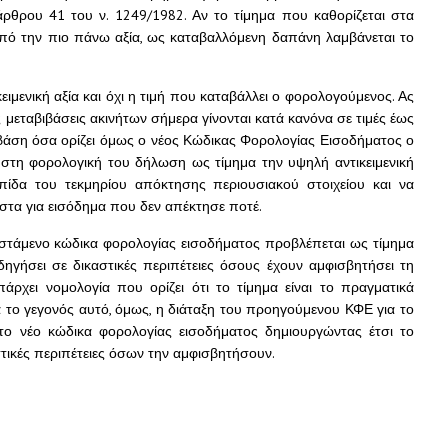
 άρθρου 41 του ν. 1249/1982. Αν το τίμημα που καθορίζεται στα
από την πιο πάνω αξία, ως καταβαλλόμενη δαπάνη λαμβάνεται το
ειμενική αξία και όχι η τιμή που καταβάλλει ο φορολογούμενος. Ας
ς μεταβιβάσεις ακινήτων σήμερα γίνονται κατά κανόνα σε τιμές έως
ε βάση όσα ορίζει όμως ο νέος Κώδικας Φορολογίας Εισοδήματος ο
 στη φορολογική του δήλωση ως τίμημα την υψηλή αντικειμενική
ιμπίδα του τεκμηρίου απόκτησης περιουσιακού στοιχείου και να
στα για εισόδημα που δεν απέκτησε ποτέ.
φιστάμενο κώδικα φορολογίας εισοδήματος προβλέπεται ως τίμημα
 οδηγήσει σε δικαστικές περιπέτειες όσους έχουν αμφισβητήσει τη
άρχει νομολογία που ορίζει ότι το τίμημα είναι το πραγματικά
ρά το γεγονός αυτό, όμως, η διάταξη του προηγούμενου ΚΦΕ για το
το νέο κώδικα φορολογίας εισοδήματος δημιουργώντας έτσι το
στικές περιπέτειες όσων την αμφισβητήσουν.