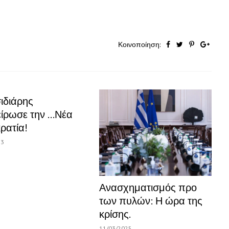
Κοινοποίηση:
ιδιάρης
ίρωσε την …Νέα
ρατία!
13
Ανασχηματισμός προ
των πυλών: Η ώρα της
κρίσης.
11/03/2025