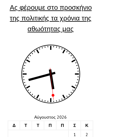
Ας φέρουμε στο προσκήνιο
της πολιτικής τα χρόνια της
αθωότητας μας
Αύγουστος 2026
Δ
Τ
Τ
Π
Π
Σ
Κ
1
2