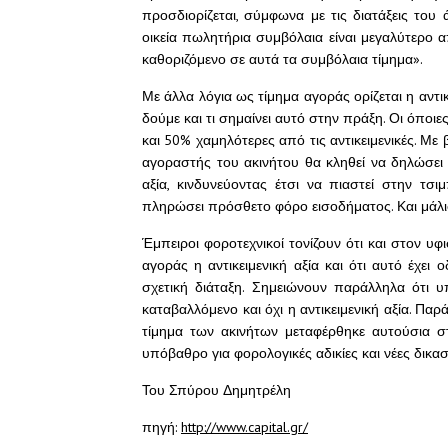
προσδιορίζεται, σύμφωνα με τις διατάξεις του
οικεία πωλητήρια συμβόλαια είναι μεγαλύτερο 
καθοριζόμενο σε αυτά τα συμβόλαια τίμημα».
Με άλλα λόγια ως τίμημα αγοράς ορίζεται η αντικ
δούμε και τι σημαίνει αυτό στην πράξη. Οι όποιε
και 50% χαμηλότερες από τις αντικειμενικές. Μ
αγοραστής του ακινήτου θα κληθεί να δηλώσει
αξία, κινδυνεύοντας έτσι να πιαστεί στην τσ
πληρώσει πρόσθετο φόρο εισοδήματος. Και μάλι
Έμπειροι φοροτεχνικοί τονίζουν ότι και στον υ
αγοράς η αντικειμενική αξία και ότι αυτό έχει
σχετική διάταξη. Σημειώνουν παράλληλα ότι υπ
καταβαλλόμενο και όχι η αντικειμενική αξία. Πα
τίμημα των ακινήτων μεταφέρθηκε αυτούσια σ
υπόβαθρο για φορολογικές αδικίες και νέες δικα
Του Σπύρου Δημητρέλη
πηγή:
http://www.capital.gr/