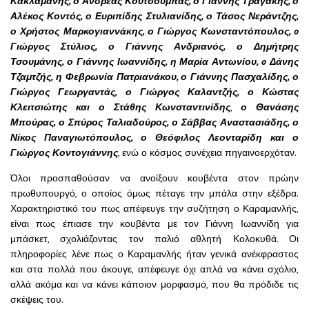
Κακλαμάνης, ο Ανδρέας Κουτσούμπας, ο Γιάννης Τραγάκης, ο
Αλέκος Κοντός, ο Ευριπίδης Στυλιανίδης, ο Τάσος Νεράντζης,
ο Χρήστος Μαρκογιαννάκης, ο Γιώργος Κωνσταντόπουλος, o
Γιώργος Στύλιος, ο Γιάννης Ανδριανός, ο Δημήτρης
Τσουμάνης, ο Γιάννης Ιωαννίδης, η Μαρία Αντωνίου, o Δάνης
Τζαμτζής, η Φεβρωνία Πατριανάκου, ο Γιάννης Πασχαλίδης, ο
Γιώργος Γεωργαντάς, ο Γιώργος Καλαντζής, ο Κώστας
Κλειτσιώτης και ο Στάθης Κωνσταντινίδης
,
ο Θανάσης
Μπούρας, ο Σπύρος Ταλιαδούρος, ο Σάββας Αναστασιάδης, ο
Νίκος Παναγιωτόπουλος, ο Θεόφιλος Λεονταρίδη και ο
Γιώργος Κοντογιάννης
, ενώ ο κόσμος συνέχεια πηγαινοερχόταν.
Όλοι προσπαθούσαν να ανοίξουν κουβέντα στον πρώην
πρωθυπουργό, ο οποίος όμως πέταγε την μπάλα στην εξέδρα.
Χαρακτηριστικό του πως απέφευγε την συζήτηση ο Καραμανλής,
είναι πως έπιασε την κουβέντα με τον Γιάννη Ιωαννίδη για
μπάσκετ, σχολιάζοντας τον παλιό αθλητή Κολοκυθά. Οι
πληροφορίες λένε πως ο Καραμανλής ήταν γενικά ανέκφραστος
και στα πολλά που άκουγε, απέφευγε όχι απλά να κάνει σχόλιο,
αλλά ακόμα και να κάνει κάποιον μορφασμό, που θα πρόδιδε τις
σκέψεις του.