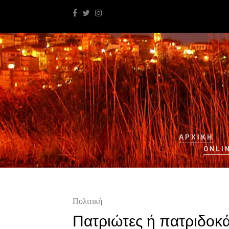
ΑΡΧΙΚΉ
ONLI
Πολιτική
Πατριώτες ή πατριδοκ