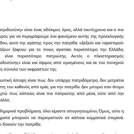
τριδοσύνη» είναι ένας αδόκιμος όρος, αλλά ταυτόχρονα και ο πιο
ρός για να περιγράψουμε ένα φαινόμενο αυτής της προεκλογικής
δου, αυτό της αγάπης προς την πατρίδα. «Δεξιοί» και «αριστεροί»
άζουν ξάφνου για το ποιος αγαπάει περισσότερο την Ελλάδα,
ς είναι περισσότερο πατριώτης. Αυτός ο πλειστηριασμός
ιδοσύνης» είναι και όψιμος από ορισμένους και εκ του πονηρού
το σύνολο των εκφραστών της.
πική άποψη είναι πως δεν υπάρχει πατριδόμετρο, δεν μετριέται
πη του καθενός από εμάς για την πατρίδα. Δεν μπορώ σαν άτομο
εχτώ πως κάποιος είναι πιο πατριώτης από μένα, ούτε από την
άλλο.
αθημερινά προβλήματα, όλοι είμαστε απογοητευμένοι, Όμως, ούτε η
ματα μπορούν να περιοριστούν σε κάποια κομματικά στεγανά.
ο δοκούν την πατρίδα.