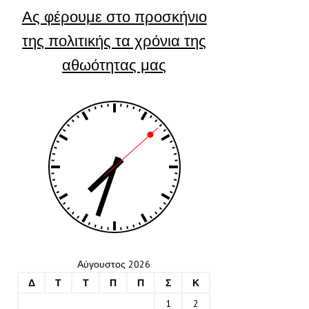
Ας φέρουμε στο προσκήνιο
της πολιτικής τα χρόνια της
αθωότητας μας
Αύγουστος 2026
Δ
Τ
Τ
Π
Π
Σ
Κ
1
2