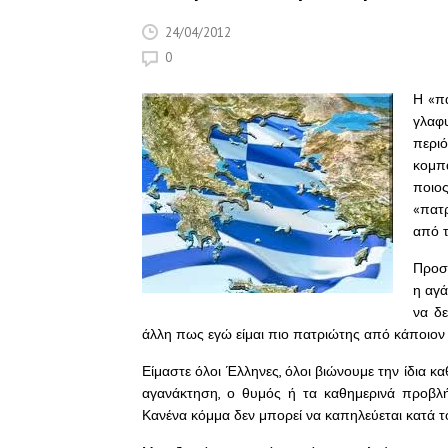
24/04/2012
0
Η «πα
γλαφυ
περιό
κομπ
ποιο
«πατρ
από 
Προσω
η αγά
να δ
άλλη πως εγώ είμαι πιο πατριώτης από κάποιον 
Είμαστε όλοι Έλληνες, όλοι βιώνουμε την ίδια κ
αγανάκτηση, ο θυμός ή τα καθημερινά προβλή
Κανένα κόμμα δεν μπορεί να καπηλεύεται κατά τ