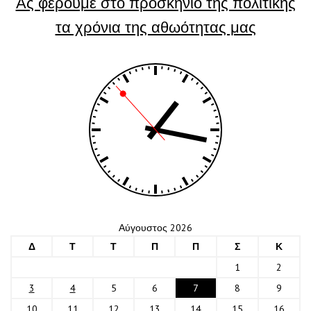
Ας φέρουμε στο προσκήνιο της πολιτικής
τα χρόνια της αθωότητας μας
Αύγουστος 2026
Δ
Τ
Τ
Π
Π
Σ
Κ
1
2
3
4
5
6
7
8
9
10
11
12
13
14
15
16