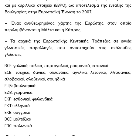
και με κυριλλικά στοιχεία (EBPO), ως αποτέλεσμα της ένταξης της
Βουλγαρίας στην Ευρωπαϊκή Ένωση το 2007.
– Ένας αναθεωρημένος χάρτης της Ευρώπης, στον οποίο
περιλαμβάνονται η Μάλτα και η Κύπρος.
– Τα αρχικά της Ευρωπαϊκής Κεντρικής Τράπεζας σε εννέα
γλωσσικές παραλλαγές που αντιστοιχούν στις ακόλουθες
γλώσσες:
BCE: γαλλικά, ιταλικά, πορτογαλικά, ρουμανικά, ισπανικά
ECB: τσεχικά, δανικά, ολλανδικά, αγγλικά, λετονικά, λιθουανικά,
σλοβακικά, σλοβενικά, σουηδικά
ЕЦБ: βουλγαρικά
EZB: γερμανικά
EKP: εσθονικά, φινλανδικά
EKT: ελληνικά
EKB: ουγγρικά
BCE: μαλτέζικα
EBC: πολωνικά