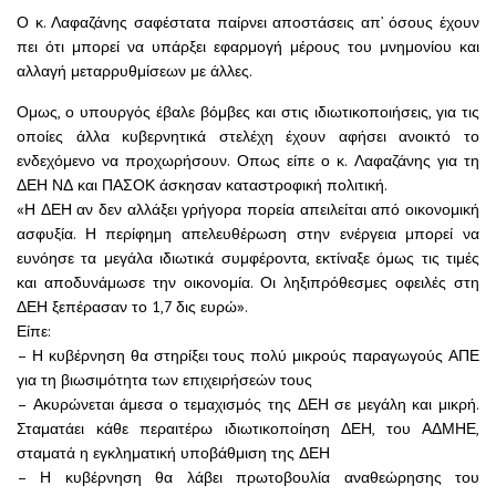
Ο κ. Λαφαζάνης σαφέστατα παίρνει αποστάσεις απ’ όσους έχουν
πει ότι μπορεί να υπάρξει εφαρμογή μέρους του μνημονίου και
αλλαγή μεταρρυθμίσεων με άλλες.
Ομως, ο υπουργός έβαλε βόμβες και στις ιδιωτικοποιήσεις, για τις
οποίες άλλα κυβερνητικά στελέχη έχουν αφήσει ανοικτό το
ενδεχόμενο να προχωρήσουν. Οπως είπε ο κ. Λαφαζάνης για τη
ΔΕΗ ΝΔ και ΠΑΣΟΚ άσκησαν καταστροφική πολιτική.
«Η ΔΕΗ αν δεν αλλάξει γρήγορα πορεία απειλείται από οικονομική
ασφυξία. Η περίφημη απελευθέρωση στην ενέργεια μπορεί να
ευνόησε τα μεγάλα ιδιωτικά συμφέροντα, εκτίναξε όμως τις τιμές
και αποδυνάμωσε την οικονομία. Οι ληξιπρόθεσμες οφειλές στη
ΔΕΗ ξεπέρασαν το 1,7 δις ευρώ».
Είπε:
– Η κυβέρνηση θα στηρίξει τους πολύ μικρούς παραγωγούς ΑΠΕ
για τη βιωσιμότητα των επιχειρήσεών τους
– Ακυρώνεται άμεσα ο τεμαχισμός της ΔΕΗ σε μεγάλη και μικρή.
Σταματάει κάθε περαιτέρω ιδιωτικοποίηση ΔΕΗ, του ΑΔΜΗΕ,
σταματά η εγκληματική υποβάθμιση της ΔΕΗ
– Η κυβέρνηση θα λάβει πρωτοβουλία αναθεώρησης του