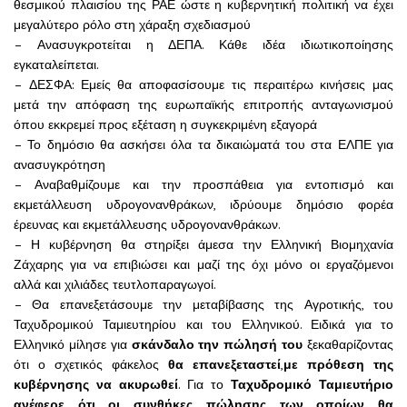
θεσμικού πλαισίου της ΡΑΕ ώστε η κυβερνητική πολιτική να έχει
μεγαλύτερο ρόλο στη χάραξη σχεδιασμού
– Ανασυγκροτείται η ΔΕΠΑ. Κάθε ιδέα ιδιωτικοποίησης
εγκαταλείπεται.
– ΔΕΣΦΑ: Εμείς θα αποφασίσουμε τις περαιτέρω κινήσεις μας
μετά την απόφαση της ευρωπαϊκής επιτροπής ανταγωνισμού
όπου εκκρεμεί προς εξέταση η συγκεκριμένη εξαγορά
– Το δημόσιο θα ασκήσει όλα τα δικαιώματά του στα ΕΛΠΕ για
ανασυγκρότηση
– Αναβαθμίζουμε και την προσπάθεια για εντοπισμό και
εκμετάλλευση υδρογονανθράκων, ιδρύουμε δημόσιο φορέα
έρευνας και εκμετάλλευσης υδρογονανθράκων.
– Η κυβέρνηση θα στηρίξει άμεσα την Ελληνική Βιομηχανία
Ζάχαρης για να επιβιώσει και μαζί της όχι μόνο οι εργαζόμενοι
αλλά και χιλιάδες τευτλοπαραγωγοί.
– Θα επανεξετάσουμε την μεταβίβασης της Αγροτικής, του
Ταχυδρομικού Ταμιευτηρίου και του Ελληνικού. Ειδικά για το
Ελληνικό μίλησε για
σκάνδαλο την πώλησή του
ξεκαθαρίζοντας
ότι ο σχετικός φάκελος
θα επανεξεταστεί
,
με πρόθεση της
κυβέρνησης να ακυρωθεί
. Για το
Ταχυδρομικό Ταμιευτήριο
ανέφερε ότι
οι συνθήκες πώλησης των οποίων θα