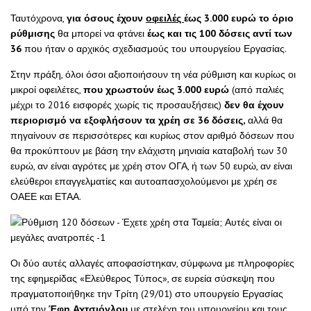
Ταυτόχρονα,
για όσους έχουν
οφειλές
έως 3.000 ευρώ το όριο
ρύθμισης
θα μπορεί να φτάνει
έως και τις 100 δόσεις αντί των
36
που ήταν ο αρχικός σχεδιασμούς του υπουργείου Εργασίας.
Στην πράξη, όλοι όσοι αξιοποιήσουν τη νέα ρύθμιση και κυρίως οι
μικροί οφειλέτες,
που χρωστούν έως 3.000 ευρώ
(από παλιές
μέχρι το 2016 εισφορές χωρίς τις προσαυξήσεις)
δεν θα έχουν
περιορισμό να εξοφλήσουν τα χρέη σε 36 δόσεις,
αλλά θα
πηγαίνουν σε περισσότερες και κυρίως στον αριθμό δόσεων που
θα προκύπτουν με βάση την ελάχιστη μηνιαία καταβολή των 30
ευρώ, αν είναι αγρότες με χρέη στον ΟΓΑ, ή των 50 ευρώ, αν είναι
ελεύθεροι επαγγελματίες και αυτοαπασχολούμενοι με χρέη σε
ΟΑΕΕ και ΕΤΑΑ.
Οι δύο αυτές αλλαγές αποφασίστηκαν, σύμφωνα με πληροφορίες
της εφημερίδας «Ελεύθερος Τύπος», σε ευρεία σύσκεψη που
πραγματοποιήθηκε την Τρίτη (29/01) στο υπουργείο Εργασίας
υπό την
Έφη Αχτσιόγλου
με στελέχη του υπουργείου και τους