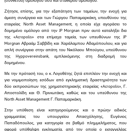
(σύνθετου) ομολόγου όσο και σταθερού ομολόγου.
Ζήτησε, επίσης, για την εξαπάτηση των ταμείων, την ενοχή για
άμεση συνέργεια και των Γιώργου Παπαμαρκάκη, υπευθύνου της
εταιρείας Νorth Αsset Μanagement, η οποία είχε αγοράσει το
δομημένο ομόλογο από την JP Morgnan πριν αυτό καταλήξει δια
της «Acropolis» στα επίμαχα ταμεία, των υπευθύνων της JP
Morgnan Αβραάμ Σαββίδη και Χαράλαμπου Αδαμόπουλου, και για
απλή συνέργεια στην απάτη του Νικόλαου Μπούγου, υπεύθυνου
της Hyppovereinsbank, εμπλεκόμενης στη διαδρομή του
δομημένου.
Με την πρότασή του, ο κ. Λογοθέτης ζητά επιπλέον την ενοχή και
για νομιμοποίηση εσόδων από εγκληματική δραστηριότητα των
δύο εκπροσώπων της χρηματιστηριακής εταιρείας «Acropolis», Γ.
Αποστολίδη και Θ. Πρινιωτάκη, καθώς και του υπεύθυνου της
Νorth Αsset Μanagement Γ. Παπαμαρκάκη.
Στην υπόθεση είναι κατηγορούμενος και ο πρώην ειδικός
γραμματέας του υπουργείου Απασχόλησης, Ευγένιος
Παπαδόπουλος, για κατηγορία σε βαθμό πλημμελήματος, που
αφορά υπόθαλψη εγκληματία, από την οποία ο εισαγγελέας