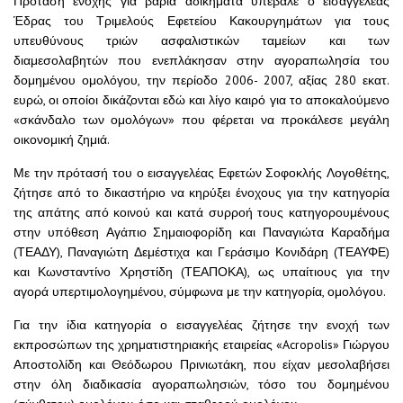
Πρόταση ενοχής για βαριά αδικήματα υπέβαλε ο εισαγγελέας
Έδρας του Τριμελούς Εφετείου Κακουργημάτων για τους
υπευθύνους τριών ασφαλιστικών ταμείων και των
διαμεσολαβητών που ενεπλάκησαν στην αγοραπωλησία του
δομημένου ομολόγου, την περίοδο 2006- 2007, αξίας 280 εκατ.
ευρώ, οι οποίοι δικάζονται εδώ και λίγο καιρό για το αποκαλούμενο
«σκάνδαλο των ομολόγων» που φέρεται να προκάλεσε μεγάλη
οικονομική ζημιά.
Με την πρότασή του ο εισαγγελέας Εφετών Σοφοκλής Λογοθέτης,
ζήτησε από το δικαστήριο να κηρύξει ένοχους για την κατηγορία
της απάτης από κοινού και κατά συρροή τους κατηγορουμένους
στην υπόθεση Αγάπιο Σημαιοφορίδη και Παναγιώτα Καραδήμα
(ΤΕΑΔΥ), Παναγιώτη Δεμέστιχα και Γεράσιμο Κονιδάρη (ΤΕΑΥΦΕ)
και Κωνσταντίνο Χρηστίδη (ΤΕΑΠΟΚΑ), ως υπαίτιους για την
αγορά υπερτιμολογημένου, σύμφωνα με την κατηγορία, ομολόγου.
Για την ίδια κατηγορία ο εισαγγελέας ζήτησε την ενοχή των
εκπροσώπων της χρηματιστηριακής εταιρείας «Acropolis» Γιώργου
Αποστολίδη και Θεόδωρου Πρινιωτάκη, που είχαν μεσολαβήσει
στην όλη διαδικασία αγοραπωλησιών, τόσο του δομημένου