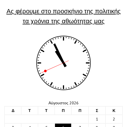
Ας φέρουμε στο προσκήνιο της πολιτικής
τα χρόνια της αθωότητας μας
Αύγουστος 2026
Δ
Τ
Τ
Π
Π
Σ
Κ
1
2