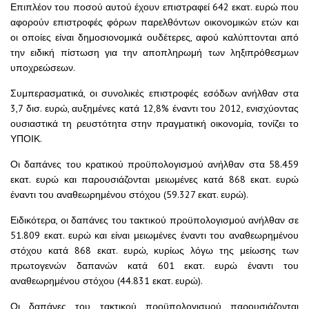
Επιπλέον του ποσού αυτού έχουν επιστραφεί 642 εκατ. ευρώ που
αφορούν επιστροφές φόρων παρελθόντων οικονομικών ετών και
οι οποίες είναι δημοσιονομικά ουδέτερες, αφού καλύπτονται από
την ειδική πίστωση για την αποπληρωμή των ληξιπρόθεσμων
υποχρεώσεων.
Συμπερασματικά, οι συνολικές επιστροφές εσόδων ανήλθαν στα
3,7 δισ. ευρώ, αυξημένες κατά 12,8% έναντι του 2012, ενισχύοντας
ουσιαστικά τη ρευστότητα στην πραγματική οικονομία, τονίζει το
ΥΠΟΙΚ.
Οι δαπάνες του κρατικού προϋπολογισμού ανήλθαν στα 58.459
εκατ. ευρώ και παρουσιάζονται μειωμένες κατά 868 εκατ. ευρώ
έναντι του αναθεωρημένου στόχου (59.327 εκατ. ευρώ).
Ειδικότερα, οι δαπάνες του τακτικού προϋπολογισμού ανήλθαν σε
51.809 εκατ. ευρώ και είναι μειωμένες έναντι του αναθεωρημένου
στόχου κατά 868 εκατ. ευρώ, κυρίως λόγω της μείωσης των
πρωτογενών δαπανών κατά 601 εκατ. ευρώ έναντι του
αναθεωρημένου στόχου (44.831 εκατ. ευρώ).
Οι δαπάνες του τακτικού προϋπολογισμού παρουσιάζονται