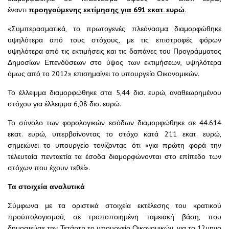
έναντι
προηγούμενης εκτίμησης για 691 εκατ. ευρώ
.
«Συμπερασματικά, το πρωτογενές πλεόνασμα διαμορφώθηκε
υψηλότερα από τους στόχους, με τις επιστροφές φόρων
υψηλότερα από τις εκτιμήσεις και τις δαπάνες του Προγράμματος
Δημοσίων Επενδύσεων στο ύψος των εκτιμήσεων, υψηλότερα
όμως από το 2012» επισημαίνει το υπουργείο Οικονομικών.
Το έλλειμμα διαμορφώθηκε στα 5,44 δισ. ευρώ, αναθεωρημένου
στόχου για έλλειμμα 6,08 δισ. ευρώ.
Το σύνολο των φορολογικών εσόδων διαμορφώθηκε σε 44.614
εκατ. ευρώ, υπερβαίνοντας το στόχο κατά 211 εκατ. ευρώ,
σημειώνει το υπουργείο τονίζοντας ότι «για πρώτη φορά την
τελευταία πενταετία τα έσοδα διαμορφώνονται στο επίπεδο των
στόχων που έχουν τεθεί».
Τα στοιχεία αναλυτικά
Σύμφωνα με τα οριστικά στοιχεία εκτέλεσης του κρατικού
προϋπολογισμού, σε τροποποιημένη ταμειακή βάση, που
δημοσιεύσε την Τετάρτη το υπουργείο Οικονομικών, για το 12μηνο