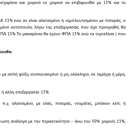
σχαρίσιο και χοιρινό το χοιρινό να επιβαρυνθεί με 13% και το
Α 13% ενώ αν είναι αλατισμένο ή «εμπλουτισμένο» με πιπεριές, ο
μένο κοτόπουλο, λόγω της επεξεργασίας που έχει προηγηθεί, θα
ΦΠΑ 13%.Τα μακαρόνια θα έχουν ΦΠΑ 13% ενώ τα τορτελίνια ( που
λουθα:
 με απλή ψύξη, συσκευασμένο ή μη, ολόκληρο, σε τεμάχια ή μέρη,
 ή άλλη επεξεργασία: 13%
.χ. αλατισμένο, με ελιές, πιπεριές, ντομάτες, μπέικον κλπ, ή
ίπτωση ανάλογα με την περιεκτικότητα – άνω του 50% χοιρινό: 13%,