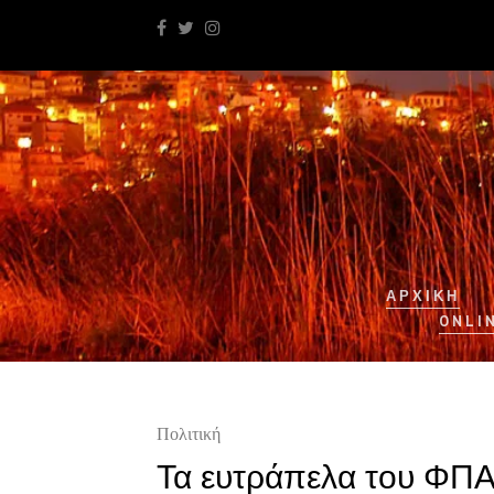
ΑΡΧΙΚΉ
ONLI
Πολιτική
Τα ευτράπελα του ΦΠΑ