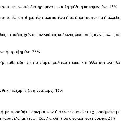
ι σουπιές, νωπά, διατηρημένα με απλή ψύξη ή κατεψυγμένα: 13%
ι σουπιές, αποξηραμένα, αλατισμένα ή σε άρμη, καπνιστά ή αλλιώς
 στρείδια, χτένια, σαλιγκάρια, κυδώνια, μέδουσες, αχινοί κλπ., σε
μένα ή προψημένα: 23%
ής κάθε είδους από ψάρια, μαλακόστρακα και άλλα ασπόνδυλα
θήκη ζάχαρης (π.χ. εβαπορέ): 13%
ο ή με προσθήκη αρωματικών ή άλλων ουσιών (π.χ. ροφήματα με
 καραμέλα, με γεύση βανίλια κλπ.), σε οποιαδήποτε μορφή: 23%