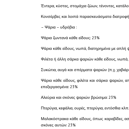
Έντερα, κύστες, στομάχια ζώων, τένοντες, κατάλ
Κονσέρβες και λοιπά παρασκευάσματα διατροφής
– Ψάρια – υδρόβια :
Ψάρια ζωντανά κάθε είδους: 23%
Ψάρια κάθε είδους, νωπά, διατηρημένα με απλή 
Φιλέτα ή άλλη σάρκα ψαριών κάθε είδους, νωπά,
Συκώτια, αυγά και σπέρματα ψαριών (π.χ. χαβιάρι
Ψάρια κάθε είδους, φιλέτα και σάρκα ψαριών, α
επεξεργασμένα: 23%
Αλεύρια και σκόνες ψαριών βρώσιμα: 23%
Πτερύγια, κεφάλια, ουρές, πτερύγια, εντόσθια κλ
Μαλακόστρακα κάθε είδους, όπως καραβίδες, αστ
σκόνες αυτών: 23%