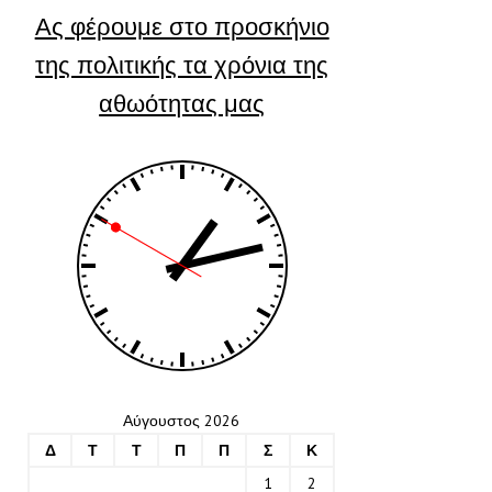
Ας φέρουμε στο προσκήνιο
της πολιτικής τα χρόνια της
αθωότητας μας
Αύγουστος 2026
Δ
Τ
Τ
Π
Π
Σ
Κ
1
2