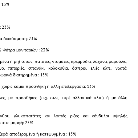
: 13%
 : 23%
ια διακόσμηση: 23%
% Φύτρα μανιταριών : 23%
μμένα ή μη) όπως: πατάτες, ντομάτες, κρεμμύδια, λάχανα, μαρούλια,
ινο, πιπεριές, σπανάκι, κολοκύθια, όσπρια, ελιές κλπ., νωπά,
ωρινά διατηρημένα : 13%
, χωρίς καμία προσθήκη ή άλλη επεξεργασία: 13%
ες, με προσθήκες (π.χ. σως, τυρί, αλλαντικά κλπ.) ή με άλλη
ανθου, γλυκοπατάτες και λοιπές ρίζες και κόνδυλοι υψηλής
δήποτε μορφή: 23%
ξερά, αποξεραμένα ή κατεψυγμένα : 13%