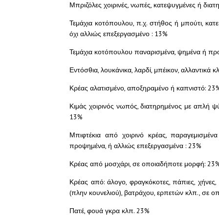
Μπριζόλες χοιρινές, νωπές, κατεψυγμένες ή διατ
Τεμάχια κοτόπουλου, π.χ. στήθος ή μπούτι, κα
όχι αλλιώς επεξεργασμένο : 13%
Τεμάχια κοτόπουλου παναρισμένα, ψημένα ή πρ
Εντόσθια, λουκάνικα, λαρδί, μπέικον, αλλαντικά 
Κρέας αλατισμένο, αποξηραμένο ή καπνιστό: 23
Κιμάς χοιρινός νωπός, διατηρημένος με απλή ψ
13%
Μπιφτέκια από χοιρινό κρέας, παραγεμισμένα
προψημένα, ή αλλιώς επεξεργασμένα : 23%
Κρέας από μοσχάρι, σε οποιαδήποτε μορφή: 23
Κρέας από: άλογο, φραγκόκοτες, πάπιες, χήνες, 
(πλην κουνελιού), βατράχου, ερπετών κλπ., σε 
Πατέ, φουά γκρα κλπ. 23%