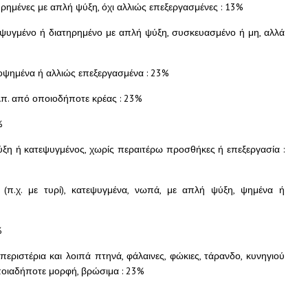
ηρημένες με απλή ψύξη, όχι αλλιώς επεξεργασμένες : 13%
τεψυγμένο ή διατηρημένο με απλή ψύξη, συσκευασμένο ή μη, αλλά
οψημένα ή αλλιώς επεξεργασμένα : 23%
κλπ. από οποιοδήποτε κρέας : 23%
%
ύξη ή κατεψυγμένος, χωρίς περαιτέρω προσθήκες ή επεξεργασία :
 (π.χ. με τυρί), κατεψυγμένα, νωπά, με απλή ψύξη, ψημένα ή
%
περιστέρια και λοιπά πτηνά, φάλαινες, φώκιες, τάρανδο, κυνηγιού
οποιαδήποτε μορφή, βρώσιμα : 23%