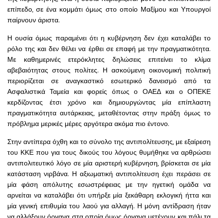
επίπεδο, σε ένα κομμάτι όμως στο οποίο Μαξίμου και Υπουργοί
παίρνουν άριστα.
Η ουσία όμως παραμένει ότι η κυβέρνηση δεν έχει καταλάβει το
ρόλο της και δεν θέλει να έρθει σε επαφή με την πραγματικότητα.
Με καθημερινές ετερόκλητες δηλώσεις επιτείνει το κλίμα
αβεβαιότητας στους πολίτες. Η ασκούμενη οικονομική πολιτική
περιορίζεται σε αναγκαστικό εσωτερικό δανεισμό από τα
Ασφαλιστικά Ταμεία και φορείς όπως ο ΟΑΕΔ και ο ΟΠΕΚΕ
κερδίζοντας έτσι χρόνο και δημιουργώντας μία επίπλαστη
πραγματικότητα αυτάρκειας, μεταθέτοντας στην πράξη όμως το
πρόβλημα μερικές μέρες αργότερα ακόμα πιο έντονο.
Στην αντίπερα όχθη και το σύνολο της αντιπολίτευσης, με εξαίρεση
του ΚΚΕ που για τους δικούς του λόγους θυμήθηκε να αρθρώσει
αντιπολιτευτικό λόγο σε μία αριστερή κυβέρνηση, βρίσκεται σε μία
κατάσταση νιρβάνα. Η αξιωματική αντιπολίτευση έχει περάσει σε
μία φάση απόλυτης εσωστρέφειας με την ηγετική ομάδα να
αρνείται να καταλάβει ότι υπήρξε μία ξεκάθαρη εκλογική ήττα και
μία γενική επιθυμία του λαού για αλλαγή. Η μόνη αντίδραση ήταν
να αλλάξουν όργανα στα οποία όμως όργανα μετέχουν και πάλι τα