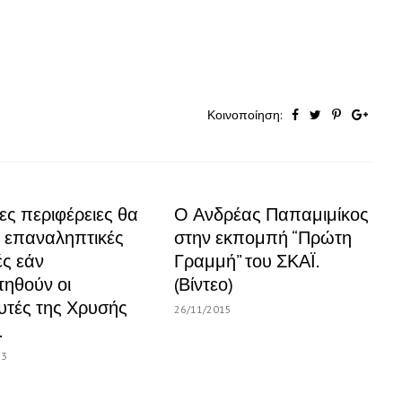
Κοινοποίηση:
ες περιφέρειες θα
Ο Ανδρέας Παπαμιμίκος
ν επαναληπτικές
στην εκπομπή “Πρώτη
ές εάν
Γραμμή” του ΣΚΑΪ.
τηθούν οι
(Βίντεο)
υτές της Χρυσής
26/11/2015
.
13