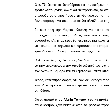
Ο κ. Τζιτζικώστας ξεκαθάρισε ότι την επόμενη 
τρόπο λειτουργίας, αλλά και σε πρόσωπα, τα οπ
μπορούν να υπηρετήσουν τη νέα νοοτροπία , που
δεν μπορούμε να πείσουμε ότι θα αλλάξουμε τη χ
Σε ερώτηση της Μαρίας Χούκλη για το τι απ
υπόσχεσή του στους πολίτες που τον επέλεξα
φιλοδοξία. «Αν ήταν έτσι, θα περίμενα μια καλύτ
να τολμήσου», δήλωσε και πρόσθεσε ότι ακόμα 
εμπόδια που πλέον μπαίνουν στο έργο του.
Ο Απόστολος Τζιτζικώστας δεν διέψευσε τις π
να μην ανακοινώσει την υποψηφιότητά του για τ
τον Αντώνη Σαμαρά και τα «εμπόδια» στην υποψη
Τέλος, κατέστησε σαφές ότι εάν δεν εκλεγεί π
είπε,
δεν πρόκειται να αντιμετωπίσει τον κί
αντιθέτου.
Όσον αφορά στον
Αλέξη Τσίπρα, τον κατηγό
ότι ο κόσμος ξεγελάστηκε από το φρέσκο πρόσ