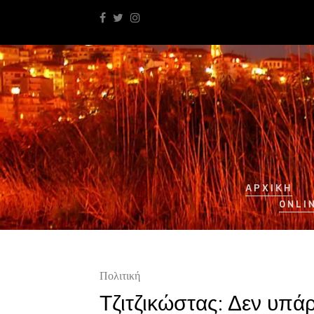
ΑΡΧΙΚΉ
ONLI
Πολιτική
Τζιτζικώστας: Δεν υπάρ