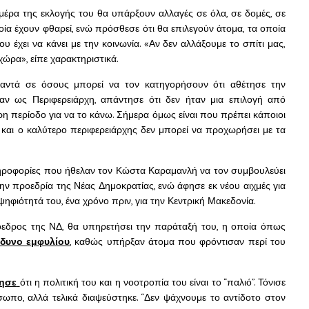
ημέρα της εκλογής του θα υπάρξουν αλλαγές σε όλα, σε δομές, σε
οία έχουν φθαρεί, ενώ πρόσθεσε ότι θα επιλεγούν άτομα, τα οποία
 έχει να κάνει με την κοινωνία. «Αν δεν αλλάξουμε το σπίτι μας,
ώρα», είπε χαρακτηριστικά.
αντά σε όσους μπορεί να τον κατηγορήσουν ότι αθέτησε την
ν ως Περιφερειάρχη, απάντησε ότι δεν ήταν μια επιλογή από
ερη περίοδο για να το κάνω. Σήμερα όμως είναι που πρέπει κάποιοι
και ο καλύτερο περιφερειάρχης δεν μπορεί να προχωρήσει με τα
ληροφορίες που ήθελαν τον Κώστα Καραμανλή να τον συμβουλεύει
ην προεδρία της Νέας Δημοκρατίας, ενώ άφησε εκ νέου αιχμές για
φιότητά του, ένα χρόνο πριν, για την Κεντρική Μακεδονία.
ρόεδρος της ΝΔ, θα υπηρετήσει την παράταξή του, η οποία όπως
νδυνο εμφυλίου
, καθώς υπήρξαν άτομα που φρόντισαν περί του
ρησε
ότι η πολιτική του και η νοοτροπία του είναι το “παλιό”. Τόνισε
ωπο, αλλά τελικά διαψεύστηκε. “Δεν ψάχνουμε το αντίδοτο στον