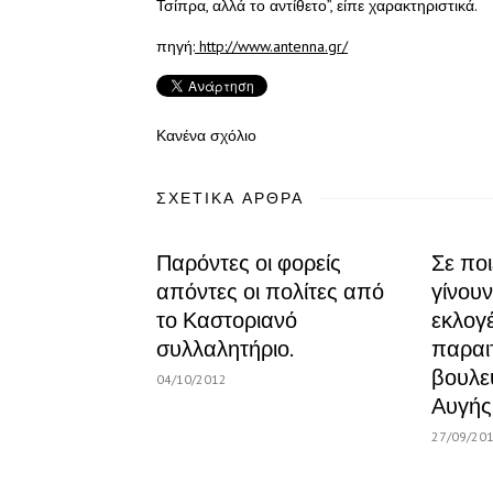
Τσίπρα, αλλά το αντίθετο”, είπε χαρακτηριστικά.
πηγή:
http://www.antenna.gr/
Κανένα σχόλιο
ΣΧΕΤΙΚΆ ΆΡΘΡΑ
Παρόντες οι φορείς
Σε ποι
απόντες οι πολίτες από
γίνου
το Καστοριανό
εκλογ
συλλαλητήριο.
παραι
βουλε
04/10/2012
Αυγής
27/09/20