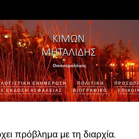
Οικονομολόγος
ΛΟΓΙΣΤΙΚΉ ΕΝΗΜΈΡΩΣΗ
ΠΟΛΙΤΙΚΗ
ΠΡΟΣΩΠΙ
NE ΈΚΔΟΣΗ ΑΣΦΆΛΕΙΑΣ
ΒΙΟΓΡΑΦΙΚΌ
ΕΠΙΚΟΙ
χει πρόβλημα με τη διαρχία.