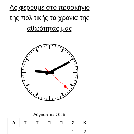
Ας φέρουμε στο προσκήνιο
της πολιτικής τα χρόνια της
αθωότητας μας
Αύγουστος 2026
Δ
Τ
Τ
Π
Π
Σ
Κ
1
2