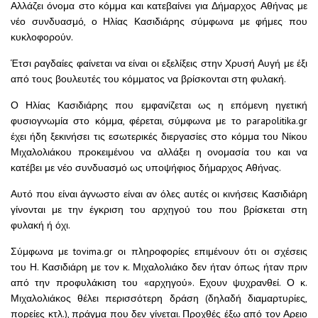
Αλλάζει όνομα στο κόμμα και κατεβαίνει για Δήμαρχος Αθήνας με
νέο συνδυασμό, ο Ηλίας Κασιδιάρης σύμφωνα με φήμες που
κυκλοφορούν.
Έτσι ραγδαίες φαίνεται να είναι οι εξελίξεις στην Χρυσή Αυγή με έξι
από τους βουλευτές του κόμματος να βρίσκονται στη φυλακή.
Ο Ηλίας Κασιδιάρης που εμφανίζεται ως η επόμενη ηγετική
φυσιογνωμία στο κόμμα, φέρεται, σύμφωνα με το parapolitika.gr
έχει ήδη ξεκινήσει τις εσωτερικές διεργασίες στο κόμμα του Νίκου
Μιχαλολιάκου προκειμένου να αλλάξει η ονομασία του και να
κατέβει με νέο συνδυασμό ως υποψήφιος δήμαρχος Αθήνας.
Αυτό που είναι άγνωστο είναι αν όλες αυτές οι κινήσεις Κασιδιάρη
γίνονται με την έγκριση του αρχηγού του που βρίσκεται στη
φυλακή ή όχι.
Σύμφωνα με tovima.gr οι πληροφορίες επιμένουν ότι οι σχέσεις
του Η. Κασιδιάρη με τον κ. Μιχαλολιάκο δεν ήταν όπως ήταν πριν
από την προφυλάκιση του «αρχηγού». Εχουν ψυχρανθεί. Ο κ.
Μιχαλολιάκος θέλει περισσότερη δράση (δηλαδή διαμαρτυρίες,
πορείες κτλ.), πράγμα που δεν γίνεται. Προχθές έξω από τον Αρειο