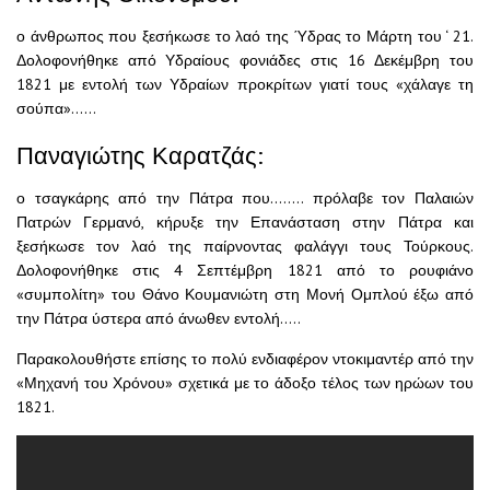
ο άνθρωπος που ξεσήκωσε το λαό της Ύδρας το Μάρτη του ‘ 21.
Δολοφονήθηκε από Υδραίους φονιάδες στις 16 Δεκέμβρη του
1821 με εντολή των Υδραίων προκρίτων γιατί τους «χάλαγε τη
σούπα»……
Παναγιώτης Καρατζάς:
ο τσαγκάρης από την Πάτρα που…….. πρόλαβε τον Παλαιών
Πατρών Γερμανό, κήρυξε την Επανάσταση στην Πάτρα και
ξεσήκωσε τον λαό της παίρνοντας φαλάγγι τους Τούρκους.
Δολοφονήθηκε στις 4 Σεπτέμβρη 1821 από το ρουφιάνο
«συμπολίτη» του Θάνο Κουμανιώτη στη Μονή Ομπλού έξω από
την Πάτρα ύστερα από άνωθεν εντολή…..
Παρακολουθήστε επίσης το πολύ ενδιαφέρον ντοκιμαντέρ από την
«Μηχανή του Χρόνου» σχετικά με το άδοξο τέλος των ηρώων του
1821.