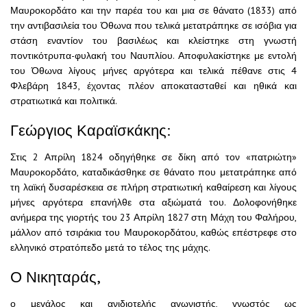
Μαυροκορδάτο και την παρέα του και μια σε θάνατο (1833) από
την αντιβασιλεία του Όθωνα που τελικά μετατράπηκε σε ισόβια για
στάση εναντίον του βασιλέως και κλείστηκε στη γνωστή
ποντικότρυπα-φυλακή του Ναυπλίου. Αποφυλακίστηκε με εντολή
του Όθωνα λίγους μήνες αργότερα και τελικά πέθανε στις 4
Φλεβάρη 1843, έχοντας πλέον αποκατασταθεί και ηθικά και
στρατιωτικά και πολιτικά.
Γεώργιος Καραϊσκάκης:
Στις 2 Απρίλη 1824 οδηγήθηκε σε δίκη από τον «πατριώτη»
Μαυροκορδάτο, καταδικάσθηκε σε θάνατο που μετατράπηκε από
τη λαϊκή δυσαρέσκεια σε πλήρη στρατιωτική καθαίρεση και λίγους
μήνες αργότερα επανήλθε στα αξιώματά του. Δολοφονήθηκε
ανήμερα της γιορτής του 23 Απρίλη 1827 στη Μάχη του Φαλήρου,
μάλλον από τσιράκια του Μαυροκορδάτου, καθώς επέστρεφε στο
ελληνικό στρατόπεδο μετά το τέλος της μάχης.
Ο Νικηταράς,
ο μεγάλος και ανιδιοτελής αγωνιστής, γνωστός ως