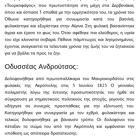
«Τουρκοφάγος», που πρωτοστάτησε στη μάχη στα Δερβενάκια,
όπου και έσπασε 3 σπαθιά με την ορμητικότητα του, τα χρόνια του
Όθωνα κατηγορήθηκε για συνωμοσία κατά του βασιλιά,
φυλακίστηκε και εξορίστηκε στην Αίγινα. Στη φυλακή βασανίστηκε
άγρια και έχασε το φως του. Όταν αφέθηκε πια ελεύθερος, η υγεία
του είχε κλονιστεί σοβαρά. Πέθανε πάμπτωχος και λησμονημένος,
έχοντας αναγκαστεί τα τελευταία χρόνια της ζωής του να ζητιανεύει
για να βγάλει τα προς το ζην.
Οδυσσέας Ανδρούτσος:
Δολοφονήθηκε από πρωτοπαλλίκαρα του Μαυροκορδάτου στις
φυλακές της Ακρόπολης στις 5 Ιουνίου 1825 Ο γενναίος
πολεμιστής λόγω της έντονης προσωπικότητάς του ήρθε σε
σύγκρουση με σημαντικούς πολιτικούς της εποχής, γεγονός που
οδήγησε σε συνεχείς προσπάθειες για την εξόντωσή του.
Κατηγορήθηκε για συνεργασία με τον εχθρό, φυλακίστηκε και
τελικώς δολοφονήθηκε με βάναυσο τρόπο. Οι δολοφόνοι του
πέταξαν το σώμα του από την Ακρόπολη και εμφάνισαν την
υπόθεση ως απόπειρα δραπέτευσης.