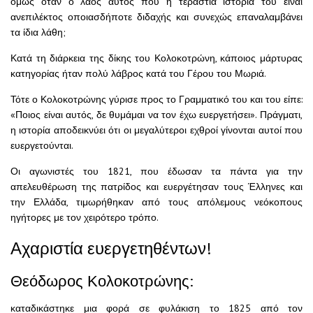
όμως όταν ο λαός αυτός που η τεράστια ιστορία του είναι
ανεπιλέκτος οποιασδήποτε διδαχής και συνεχώς επαναλαμβάνει
τα ίδια λάθη;
Κατά τη διάρκεια της δίκης του Κολοκοτρώνη, κάποιος μάρτυρας
κατηγορίας ήταν πολύ λάβρος κατά του Γέρου του Μωριά.
Τότε ο Κολοκοτρώνης γύρισε προς το Γραμματικό του και του είπε:
«Ποιος είναι αυτός, δε θυμάμαι να τον έχω ευεργετήσει». Πράγματι,
η ιστορία αποδεικνύει ότι οι μεγαλύτεροι εχθροί γίνονται αυτοί που
ευεργετούνται.
Οι αγωνιστές του 1821, που έδωσαν τα πάντα για την
απελευθέρωση της πατρίδος και ευεργέτησαν τους Έλληνες και
την Ελλάδα, τιμωρήθηκαν από τους απόλεμους νεόκοπους
ηγήτορες με τον χειρότερο τρόπο.
Αχαριστία ευεργετηθέντων!
Θεόδωρος Κολοκοτρώνης:
καταδικάστηκε μια φορά σε φυλάκιση το 1825 από τον