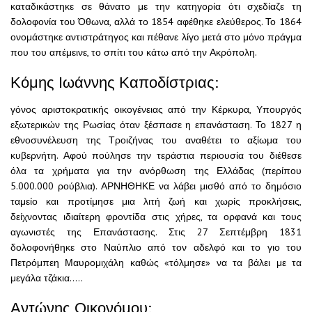
καταδικάστηκε σε θάνατο με την κατηγορία ότι σχεδίαζε τη
δολοφονία του Όθωνα, αλλά το 1854 αφέθηκε ελεύθερος. Το 1864
ονομάστηκε αντιστράτηγος και πέθανε λίγο μετά στο μόνο πράγμα
που του απέμεινε, το σπίτι του κάτω από την Ακρόπολη.
Κόμης Ιωάννης Καποδίστριας:
γόνος αριστοκρατικής οικογένειας από την Κέρκυρα, Υπουργός
εξωτερικών της Ρωσίας όταν ξέσπασε η επανάσταση. Το 1827 η
εθνοσυνέλευση της Τροιζήνας του αναθέτει το αξίωμα του
κυβερνήτη. Αφού πούλησε την τεράστια περιουσία του διέθεσε
όλα τα χρήματα για την ανόρθωση της Ελλάδας (περίπου
5.000.000 ρούβλια). ΑΡΝΗΘΗΚΕ να λάβει μισθό από το δημόσιο
ταμείο και προτίμησε μια λιτή ζωή και χωρίς προκλήσεις,
δείχνοντας ιδιαίτερη φροντίδα στις χήρες, τα ορφανά και τους
αγωνιστές της Επανάστασης. Στις 27 Σεπτέμβρη 1831
δολοφονήθηκε στο Ναύπλιο από τον αδελφό και το γιο του
Πετρόμπεη Μαυρομιχάλη καθώς «τόλμησε» να τα βάλει με τα
μεγάλα τζάκια…..
Αντώνης Οικονόμου: