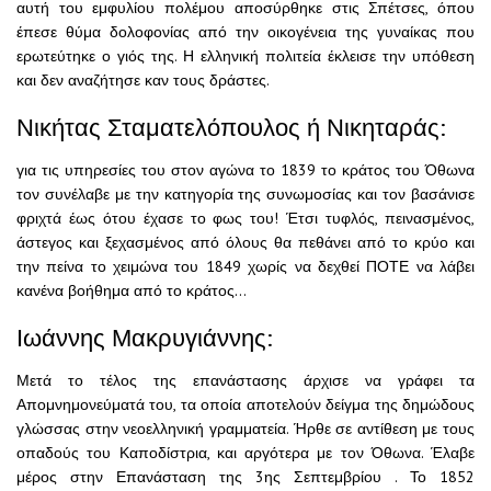
αυτή του εμφυλίου πολέμου αποσύρθηκε στις Σπέτσες, όπου
έπεσε θύμα δολοφονίας από την οικογένεια της γυναίκας που
ερωτεύτηκε ο γιός της. Η ελληνική πολιτεία έκλεισε την υπόθεση
και δεν αναζήτησε καν τους δράστες.
Νικήτας Σταματελόπουλος ή Νικηταράς:
για τις υπηρεσίες του στον αγώνα το 1839 το κράτος του Όθωνα
τον συνέλαβε με την κατηγορία της συνωμοσίας και τον βασάνισε
φριχτά έως ότου έχασε το φως του! Έτσι τυφλός, πεινασμένος,
άστεγος και ξεχασμένος από όλους θα πεθάνει από το κρύο και
την πείνα το χειμώνα του 1849 χωρίς να δεχθεί ΠΟΤΕ να λάβει
κανένα βοήθημα από το κράτος…
Ιωάννης Μακρυγιάννης:
Μετά το τέλος της επανάστασης άρχισε να γράφει τα
Απομνημονεύματά του, τα οποία αποτελούν δείγμα της δημώδους
γλώσσας στην νεοελληνική γραμματεία. Ήρθε σε αντίθεση με τους
οπαδούς του Καποδίστρια, και αργότερα με τον Όθωνα. Έλαβε
μέρος στην Επανάσταση της 3ης Σεπτεμβρίου . Το 1852