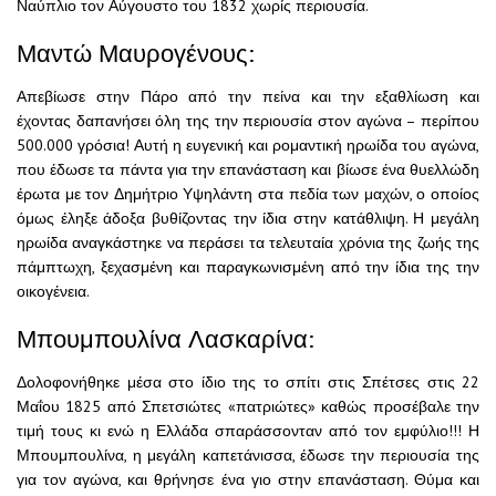
Ναύπλιο τον Αύγουστο του 1832 χωρίς περιουσία.
Μαντώ Μαυρογένους:
Απεβίωσε στην Πάρο από την πείνα και την εξαθλίωση και
έχοντας δαπανήσει όλη της την περιουσία στον αγώνα – περίπου
500.000 γρόσια! Αυτή η ευγενική και ρομαντική ηρωίδα του αγώνα,
που έδωσε τα πάντα για την επανάσταση και βίωσε ένα θυελλώδη
έρωτα με τον Δημήτριο Υψηλάντη στα πεδία των μαχών, ο οποίος
όμως έληξε άδοξα βυθίζοντας την ίδια στην κατάθλιψη. Η μεγάλη
ηρωίδα αναγκάστηκε να περάσει τα τελευταία χρόνια της ζωής της
πάμπτωχη, ξεχασμένη και παραγκωνισμένη από την ίδια της την
οικογένεια.
Μπουμπουλίνα Λασκαρίνα:
Δολοφονήθηκε μέσα στο ίδιο της το σπίτι στις Σπέτσες στις 22
Μαΐου 1825 από Σπετσιώτες «πατριώτες» καθώς προσέβαλε την
τιμή τους κι ενώ η Ελλάδα σπαράσσονταν από τον εμφύλιο!!! Η
Μπουμπουλίνα, η μεγάλη καπετάνισσα, έδωσε την περιουσία της
για τον αγώνα, και θρήνησε ένα γιο στην επανάσταση. Θύμα και