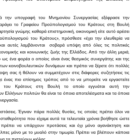
 την υπογραφή του Μνημονίου Συνεργασίας εξέφρασε την
αράγει το Γραφείου Προϋπολογισμού του Κράτους στη Βουλή
ξαρτησία γνώμης καθαρά επιστημονική, οικονομική είτε αυτό αρέσει
ϋπολογισμού του Κράτους», πρόσθεσε «έχει την ελευθερία να
υ και αυτές λαμβάνονται σοβαρά υπόψη από όλες τις πολιτικές
ονομικής και κοινωνικής ζωής της Ελλάδος. Από την άλλη μεριά,
 ως ένα φορέα ο οποίος είναι ένας θεσμικός συνεργάτης και της
ι των κοινοβουλευτικών δυνάμεων και πρέπει να ξέρετε ότι πολλές
οψη σας ή θέλουν να συμμετέχουν στις διάφορες συζητήσεις τις
χε ένας πιο επίσημος τρόπος από το να μπορείτε να εργαστείτε
ού του Κράτους στη Βουλή το οποίο εγγυάται αυτή την
ν Ελλήνων πολιτών θα είναι τα όποια αποτελέσματα και τα όποια
νεργασία.
τάσεις. Έγιναν πάρα πολλές θυσίες, τις οποίες πρέπει όλοι να
 σταθερότητα που είχαμε αυτά τα τελευταία χρόνια βοήθησε ώστε
ι πρέπει να υπάρχουν προτάσεις και όχι μόνο αγανάκτηση και
κάλπες μόνο με το μυαλό στην τιμωρία. Πρέπει να βλέπουν κάποια
να τα πιστεύουν κιόλας.