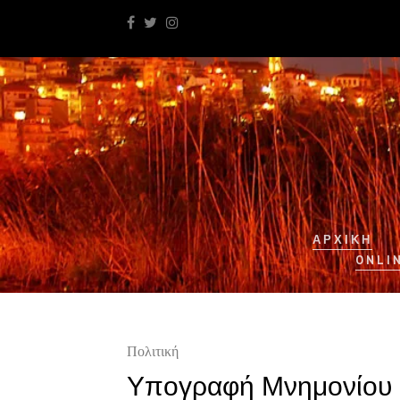
ΑΡΧΙΚΉ
ONLI
Πολιτική
Υπογραφή Μνημονίου Σ