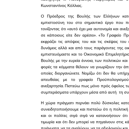
Κωνσταντίνος Κόλλιας.
Ο Πρόεδρος της Βουλής των Ελλήνων κατά
εμπιστοσύνη του στο σημαντικό έργο που π
τονίζοντας ότι «αυτό έχει μια αυτονομία και ανε
σε κάποιους είτε δεν αρέσει».
«Το Γραφείο Προ
εκφράζει τις απόψεις του και τις σκέψεις το
δυνάμεις αλλά και από τους παράγοντες της οικ
εμπιστευόμαστε και το Οικονομικό Επιμελητήριο
Βουλής με την ευρεία έννοια, των πολιτικών κα
φορές τα κόμματα θέλουν να γνωρίζουν την άπ
οποίες διοργανώνετε. Νομίζω ότι δεν θα υπήρ
απευθείας με το γραφείο Προϋπολογισμ
ανεξαρτησία. Πιστεύω πως μόνο πρός όφελος τω
συμπεράσματα υπάρχουν μέσα από αυτή τη συ
Η χώρα πράγματι περνάει πολύ δύσκολες κατασ
συνειδητοποιήσουμε και πιστεύω ότι η πολιτική
και οι πολίτες σιγά σιγά να κατανοήσουν ότ
τιμωρία και ότι δεν μπορεί να πηγαίνουν στις 
πράγματα, να τα αναλύουν, να τα αξιολογούν και 