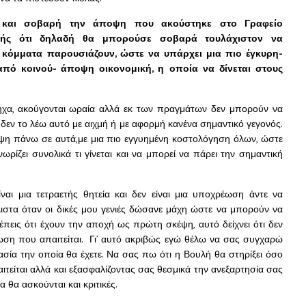
 και σοβαρή την άποψη που ακούστηκε στο Γραφείο
λής ότι δηλαδή θα μπορούσε σοβαρά τουλάχιστον να
κόμματα παρουσιάζουν, ώστε να υπάρχει μια πιο έγκυρη-
από κοινού- άποψη οικονομική, η οποία να δίνεται στους
εύηχα, ακούγονται ωραία αλλά εκ των πραγμάτων δεν μπορούν να
 δεν το λέω αυτό με αιχμή ή με αφορμή κανένα σημαντικό γεγονός.
οψη πάνω σε αυτά,με μια πιο εγγυημένη κοστολόγηση όλων, ώστε
ωρίζει συνολικά τι γίνεται και να μπορεί να πάρει την σημαντική
ναι μια τετραετής θητεία και δεν είναι μια υποχρέωση άντε να
άλιστα όταν οι δικές μου γενιές δώσανε μάχη ώστε να μπορούν να
πεις ότι έχουν την αποχή ως πρώτη σκέψη, αυτό δείχνει ότι δεν
ωση που απαιτείται. Γι’ αυτό ακριβώς εγώ θέλω να σας συγχαρώ
σία την οποία θα έχετε. Να σας πω ότι η Βουλή θα στηρίξει όσο
ιτείται αλλά και εξασφαλίζοντας σας θεσμικά την ανεξαρτησία σας
 θα ασκούνται και κριτικές.