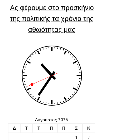
Ας φέρουμε στο προσκήνιο
της πολιτικής τα χρόνια της
αθωότητας μας
Αύγουστος 2026
Δ
Τ
Τ
Π
Π
Σ
Κ
1
2