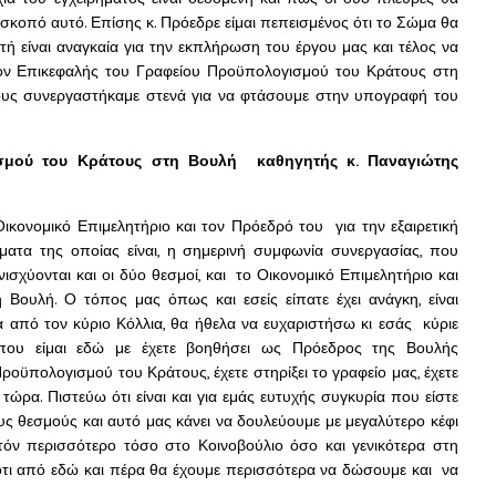
σκοπό αυτό. Επίσης κ. Πρόεδρε είμαι πεπεισμένος ότι το Σώμα θα
τή είναι αναγκαία για την εκπλήρωση του έργου μας και τέλος να
 τον Επικεφαλής του Γραφείου Προϋπολογισμού του Κράτους στη
ίους συνεργαστήκαμε στενά για να φτάσουμε στην υπογραφή του
σμού του Κράτους στη Βουλή καθηγητής κ. Παναγιώτης
ικονομικό Επιμελητήριο και τον Πρόεδρό του για την εξαιρετική
γματα της οποίας είναι, η σημερινή συμφωνία συνεργασίας, που
σχύονται και οι δύο θεσμοί, και το Οικονομικό Επιμελητήριο και
Βουλή. Ο τόπος μας όπως και εσείς είπατε έχει ανάγκη, είναι
α από τον κύριο Κόλλια, θα ήθελα να ευχαριστήσω κι εσάς κύριε
 που είμαι εδώ με έχετε βοηθήσει ως Πρόεδρος της Βουλής
ροϋπολογισμού του Κράτους, έχετε στηρίξει το γραφείο μας, έχετε
ρα. Πιστεύω ότι είναι και για εμάς ευτυχής συγκυρία που είστε
υς θεσμούς και αυτό μας κάνει να δουλεύουμε με μεγαλύτερο κέφι
όν περισσότερο τόσο στο Κοινοβούλιο όσο και γενικότερα στη
ότι από εδώ και πέρα θα έχουμε περισσότερα να δώσουμε και να