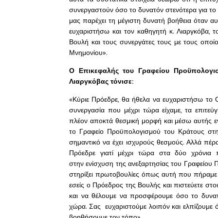
συνεργαστούν όσο το δυνατόν στενότερα για το 
μας παρέχει τη μέγιστη δυνατή βοήθεια όταν αυ
ευχαριστήσω και τον καθηγητή κ. Λιαργκόβα,
Βουλή και τους συνεργάτες τους με τους οπο
Μνημονίου».
Ο Επικεφαλής του Γραφείου Προϋπολογι
Λιαργκόβας τόνισε:
«Κύριε Πρόεδρε, θα ήθελα να ευχαριστήσω το Ο
συνεργασία που μέχρι τώρα είχαμε, τα επιτεύ
πλέον αποκτά θεσμική μορφή και μέσω αυτής ενι
το Γραφείο Προϋπολογισμού του Κράτους στη 
σημαντικό να έχει ισχυρούς θεσμούς. Αλλά πέρ
Πρόεδρε γιατί μέχρι τώρα στα δύο χρόνια
στην ενίσχυση της ανεξαρτησίας του Γραφείου Π
στηρίξει πρωτοβουλίες όπως αυτή που πήραμε τώ
εσείς ο Πρόεδρος της Βουλής και πιστεύετε στο
και να θέλουμε να προσφέρουμε όσο το δυνατ
χώρα. Σας ευχαριστούμε λοιπόν και ελπίζουμε 
βοηθήσουμε τον τόπο».