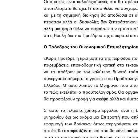
Οι κριτικές είναι καλοδεχούμενες και θα πρέπε
αποτελέσματα θα έχει. Γι’ αυτό θέλω να συγχαρ
και με τη σημερινή διοίκηση θα αποδώσει σε α
πέρασαν αλλά οι δυσκολίες δεν ξεπεράστηκαν.
άλλη μια φορά θέλω να εκφράσω την εμπιστοσύ
ότι η Βουλή δια του Προέδρου της επικροτεί αυτο
Ο Πρόεδρος του Οικονομικού Επιμελητηρίου 
«Κύριε Πρόεδρε, η κρισιμότητα της περιόδου που
παρεμβάσεις, εποικοδομητική κριτική στα τεκτα
να το πράξουν με τον καλύτερο δυνατό τρόπ
συνεργασία σήμερα. Το γραφείο του Προϋπολογι
Ελλάδος. Μ’ αυτό λοιπόν το Μνημόνιο που υπο
το πώς εκτελείται ο προϋπολογισμός. Θα οργανώ
θα προσφέρουν τροφή για σκέψη αλλά και άμεσα
Σ’ αυτό το πλαίσιο, χρήσιμο εργαλείο είναι 
μνημονίου όχι ως ακόμα μια Επιτροπή που απλ
εφαρμογή των δράσεων όπως περιγράφεται στο
οποίες θα αποφασίζονται και που θα κάνει ακόμ
αυτά τα συστατικά στοιχεία θεωρώ ότι η επιτυ