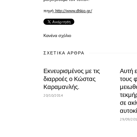
πηγή:
http://www.dhkio.gr/
Κανένα σχόλιο
ΣΧΕΤΙΚΆ ΆΡΘΡΑ
Εκνευρισμένος με τις
Αυτή ε
διαρροές ο Κώστας
τους 
Καραμανλής.
μειωθ
τεκμήρ
20/10/2014
σε ακί
αυτοκί
29/09/20