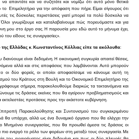
ι να απαντάτε και να συζητάτε και νομίζω ότι αυτό μόνο θετικά
ώ το Επιμελητήριο για την απόφαση που πήρε. Είμαι σίγουρος ότι
υτές τις δύσκολες περιστάσεις γιατί μπορεί τα πολύ δύσκολα να
 Όλοι γνωρίζουμε και καταλαβαίνουμε πώς πορευόμαστε και για
νη μου στο έργο σας. Η παρουσία μου εδώ αυτό το μήνυμα έχει,
ύ του είδους τις συνεργασίες».
της Ελλάδας κ. Κωνσταντίνος Κόλλιας είπε τα ακόλουθα:
 διανύουμε είναι δεδομένη. Η οικονομική συγκυρία απαιτεί θέσεις,
ινόμενα αλλά και στις αποφάσεις που λαμβάνονται. Αυτό μπορούν
ο οι δύο φορείς, οι οποίοι αποφασίσαμε να κάνουμε αυτή τη
σμού του Κράτους στη Βουλή και το Οικονομικό Επιμελητήριο της
γράφουμε σήμερα, παρακολουθούμε διαρκώς τα τεκταινόμενα και
νουμε τις δράσεις εκείνες που θα εγείρουν προβληματισμούς και
 εκτελεστέες προτάσεις προς την εκάστοτε κυβέρνηση.
η Επιτροπή Παρακολούθησης και Συντονισμού του συγκεκριμένου
ά θα υπάρχει, αλλά ως ένα δυναμικό όργανο που θα ελέγχει την
 Μνημόνιο συνεργασίας, που θα προωθεί άμεσα τις δράσεις οι
α πιο ενεργό το ρόλο των φορέων στη μεταξύ τους συνεργασία. Με
χία του εγχειρήματος είναι δεδομένη και πως οι δύο πλευρές θα