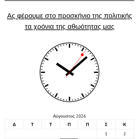
Ας φέρουμε στο προσκήνιο της πολιτικής
τα χρόνια της αθωότητας μας
Αύγουστος 2026
Δ
Τ
Τ
Π
Π
Σ
Κ
1
2